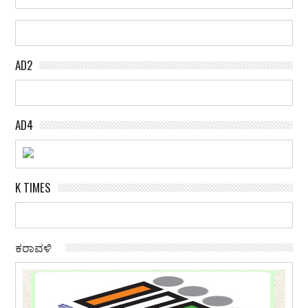
AD2
AD4
K TIMES
ಕರಾವಳಿ