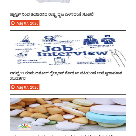
ಪ್ಲಾಸ್ಟಿಕ್ ನಿಂದ ತಯಾರಿಸಿದ ರಾಷ್ಟ್ರ ಧ್ವಜ ಬಳಸದಂತೆ ಸೂಚನೆ
Aug
07,
2026
ಆಗಸ್ಟ್ 11 ರಂದು ಅಶೋಕ್ ಲೈಲ್ಯಾಂಡ್ ಶೋರೂಂ ವತಿಯಿಂದ ಉದ್ಯೋಗಾವಕಾಶ
ಸಂದರ್ಶನ
Aug
07,
2026