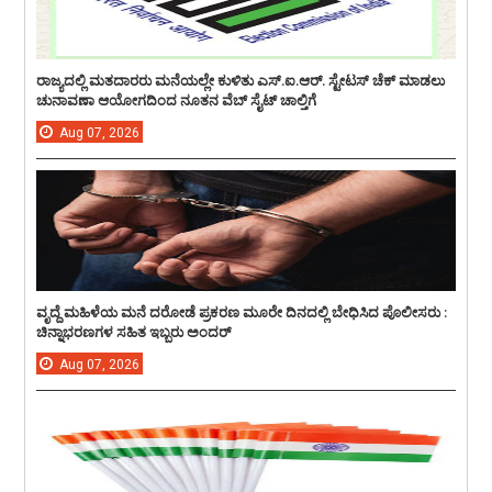
ರಾಜ್ಯದಲ್ಲಿ ಮತದಾರರು ಮನೆಯಲ್ಲೇ ಕುಳಿತು ಎಸ್.ಐ.ಆರ್. ಸ್ಟೇಟಸ್ ಚೆಕ್ ಮಾಡಲು
ಚುನಾವಣಾ ಆಯೋಗದಿಂದ ನೂತನ ವೆಬ್ ಸೈಟ್ ಚಾಲ್ತಿಗೆ
Aug
07,
2026
ವೃದ್ದೆ ಮಹಿಳೆಯ ಮನೆ ದರೋಡೆ ಪ್ರಕರಣ ಮೂರೇ ದಿನದಲ್ಲಿ ಬೇಧಿಸಿದ ಪೊಲೀಸರು :
ಚಿನ್ನಾಭರಣಗಳ ಸಹಿತ ಇಬ್ಬರು ಅಂದರ್
Aug
07,
2026