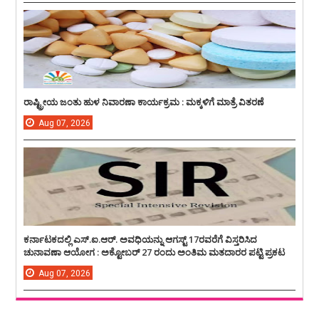
ರಾಷ್ಟ್ರೀಯ ಜಂತು ಹುಳ ನಿವಾರಣಾ ಕಾರ್ಯಕ್ರಮ : ಮಕ್ಕಳಿಗೆ ಮಾತ್ರೆ ವಿತರಣೆ
Aug
07,
2026
ಕರ್ನಾಟಕದಲ್ಲಿ ಎಸ್.ಐ.ಆರ್. ಅವಧಿಯನ್ನು ಆಗಸ್ಟ್ 17ರವರೆಗೆ ವಿಸ್ತರಿಸಿದ
ಚುನಾವಣಾ ಆಯೋಗ : ಅಕ್ಟೋಬರ್ 27 ರಂದು ಅಂತಿಮ ಮತದಾರರ ಪಟ್ಟಿ ಪ್ರಕಟ
Aug
07,
2026