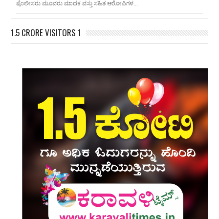
ಪೊಲೀಸರು ಮೂವರು ಮಾದಕ ವಸ್ತು ಸಹಿತ ಆರೋಪಿಗಳ...
1.5 CRORE VISITORS 1