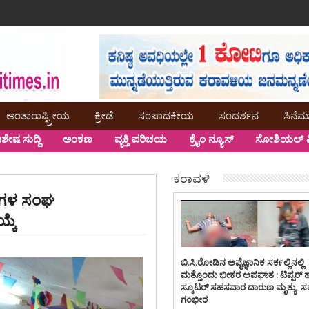
ಅಂತಾರಾಷ್ಟ್ರೀಯ
ಕ್ರೀಡೆ
ಸಂಪಾದಕೀಯ
ಸಂದರ್ಶನ
ಸಿನೆಮ
ಿಶೇಷ ಸುದ್ದಿ
ಅಂಕಣ
ವ್ಯಕ್ತಿ ಪರಿಚಯ
ಕ್ರೈಂ ನ್ಯೂಸ್
ಸೋಶಿಯಲ್ ಮ
ಕರಾವಳಿ
ಥಿಗಳ ಸಂಘ
ಯ್ಕೆ
ಬಿ.ಸಿ.ರೋಡಿನ ಅವೈಜ್ಞಾನಿಕ ಸರ್ಕಲ್ಲಿನಲ್ಲಿ
ಮತ್ತೊಂದು ಭೀಕರ ಅಪಘಾತ : ಟಿಪ್ಪರ್ 
ಸ್ಕೂಟರ್ ಸಹಸವಾರ ದಾರುಣ ಮೃತ್ಯು, 
ಗಂಭೀರ