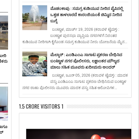
ಮೊಡಂಕಾಪು : ಸಮಗ್ರ ಕುಡಿಯುವ ನೀರಿನ ಪೈಪಿನಲ್ಲಿ
ಒತ್ತಡ ತಾಳಲಾರದೆ ಕಾರಂಜಿಯಂತೆ ಚಿಮ್ಮಿದ ನೀರಿನ
ಬುಗ್ಗೆ
ಬಂಟ್ವಾಳ, ಮಾರ್ಚ್ 19, 2026 (ಕರಾವಳಿ ಟೈಮ್ಸ್) :
ಬಂಟ್ವಾಳ ಪುರಸಭಾ ವ್ಯಾಪ್ತಿಯ ನಗರಗಳಿಗೆ ನಿರಂತರ
ಕುಡಿಯುವ ನೀರಿಗಾಗಿ ಕೈಗೊಂಡ ಸಮಗ್ರ ಕುಡಿಯುವ ನೀರು ಯೋಜನೆಯ ಮೈನ...
ಮೆಲ್ಕಾರ್ : ಎಂಡಿಎಂಎ ಸಾಗಾಟ ಪ್ರಕರಣ ಬೇಧಿಸಿದ
ಮೀರಿ
ಬಂಟ್ವಾಳ ನಗರ ಪೊಲೀಸರು, ಲಕ್ಷಾಂತರ ಮೌಲ್ಯದ
ಣಿಕರು
ಮಾಲು ಸಹಿತ ಮೂವರು ಖದೀಮರು ಅಂದರ್
ಬಂಟ್ವಾಳ, ಜೂನ್ 05, 2026 (ಕರಾವಳಿ ಟೈಮ್ಸ್) : ಮಾದಕ
ವಸ್ತು ಎಂಡಿಎಂಎ ಸಾಗಾಟ ಪ್ರಕರಣ ಬೇಧಿಸಿರುವ ಬಂಟ್ವಾಳ
ನಗರ ಠಾಣಾ ಪೊಲೀಸರು ಮೂವರು ಮಾದಕ ವಸ್ತು ಸಹಿತ ಆರೋಪಿಗಳ...
1.5 CRORE VISITORS 1
ಹಾಗೂ
ರ್