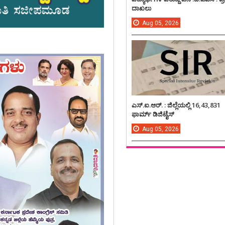
ದಾಖಲು
Aug
05,
2026
ಎಸ್.ಐ.ಆರ್. : ಜಿಲ್ಲೆಯಲ್ಲಿ 16,43,831
ಫಾರ್ಮ್ ಡಿಜಿಟೈಸ್
Aug
05,
2026