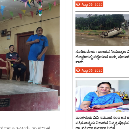
Aug
06,
2026
ಸೂರಿಕುಮೇರು : ಚಾಲಕನ ನಿಯಂತ್ರಣ 
ಹೆದ್ದಾರಿಯಲ್ಲಿ ಪಲ್ಟಿಯಾದ ಕಾರು, ಪ್ರಯಾ
ಪಾರು
Aug
06,
2026
ಮಂಗಳೂರು ವಿವಿ ಸಮೂಹ ಸಂವಹನ 
ಪತ್ರಿಕೋದ್ಯಮ ವಿಭಾಗದ ನಿವೃತ್ತ ಪ್ರೊಫೆಸ
ಡಾ. ವಹೀದಾ ಸುಲ್ತಾನಾ ನಿಧನ
ರಕಾರಿ ಹಿರಿಯ ಪ್ರಾಥಮಿಕ