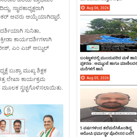
ದು, ಸ್ಥಾಪಕಾಧ್ಯಕ್ಷರಾಗಿ
Aug
06,
2026
ಾಕರ್ ಅವರು ಆಯ್ಕೆಯಾಗಿದ್ದಾರೆ.
ದರ್ಶಿಯಾಗಿ ಸುನಿತಾ,
ಕ್ರೀಡಾ ಕಾರ್ಯದರ್ಶಿಗಳಾಗಿ
ೀಶ್, ಎಂ ಎಚ್ ಅಬ್ದುಲ್
ಬಂಟ್ವಾಳದಲ್ಲಿ ಮುಂದುವರಿದ ಮಳೆ ಹಾನ
ಪ್ರಕರಣ : ಅಮ್ಮುಂಜೆ ಹಾಗೂ ಮಾಣಿಲದಲ್ಲ
ಮನೆಗಳಿಗೆ ಹಾನಿ
ಷೆ ಬುಶ್ರಾ ಮುಖ್ಯ ಶಿಕ್ಷಕ
Aug
05,
2026
ಿತ್ರ ಲೇಖಾ ಕಾರ್ಯಕ್ರಮ
 ಮೂಲಕ ಸ್ವಚ್ಛಗೊಳಿಸಲಾಯಿತು.
5 ವರ್ಷಗಳಿಂದ ತಲೆಮರೆಸಿಕೊಂಡಿದ್ದ
ಆರೋಪಿ ಧರ್ಮಸ್ಥಳ ಪೊಲೀಸರ ಬಲೆಗೆ