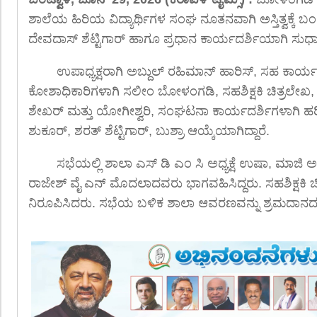
ಶಾಲೆಯ ಹಿರಿಯ ವಿದ್ಯಾರ್ಥಿಗಳ ಸಂಘ ನೂತನವಾಗಿ ಅಸ್ತಿತ್ವಕ್ಕೆ ಬಂದಿದ್
ದೇವದಾಸ್ ಶೆಟ್ಟಿಗಾರ್ ಹಾಗೂ ಪ್ರಧಾನ ಕಾರ್ಯದರ್ಶಿಯಾಗಿ ಸುಧ
ಉಪಾಧ್ಯಕ್ಷರಾಗಿ ಅಬ್ದುಲ್ ರಹಿಮಾನ್ ಹಾರಿಸ್, ಸಹ ಕಾರ್ಯ
ಕೋಶಾಧಿಕಾರಿಗಳಾಗಿ ಸಲೀಂ ಬೋಳಂಗಡಿ, ಸಹಶಿಕ್ಷಕಿ ಚಿತ್ರಲೇಖ, 
ಶೇಖರ್ ಮತ್ತು ಯೋಗೀಶ್ವರಿ, ಸಂಘಟನಾ ಕಾರ್ಯದರ್ಶಿಗಳಾಗಿ ಹರ
ಶುಕೂರ್, ಶರತ್ ಶೆಟ್ಟಿಗಾರ್, ಬುಶ್ರಾ ಆಯ್ಕೆಯಾಗಿದ್ದಾರೆ.
ಸಭೆಯಲ್ಲಿ ಶಾಲಾ ಎಸ್ ಡಿ ಎಂ ಸಿ ಅಧ್ಯಕ್ಷೆ ಉಷಾ, ಮಾಜಿ ಅಧ್ಯಕ್
ರಾಜೇಶ್ ವೈ ಎನ್ ಮೊದಲಾದವರು ಭಾಗವಹಿಸಿದ್ದರು. ಸಹಶಿಕ್ಷಕಿ ಚ
ನಿರೂಪಿಸಿದರು. ಸಭೆಯ ಬಳಿಕ ಶಾಲಾ ಆವರಣವನ್ನು ಶ್ರಮದಾನದ