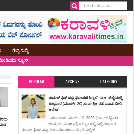
ಾ
ಗಲ್ಫ್ ಸುದ್ದಿ
ೀಡಿಯಾ ನ್ಯೂಸ್
POPULAR
ARCHIVE
CATEGORY
ಈದುಲ್ ಫಿತ್ರ್ ಹಬ್ಬ ಘೋಷಣೆ ಹಿನ್ನಲೆ : ದ.ಕ. ಜಿಲ್ಲೆಯಲ್ಲಿ
ಶುಕ್ರವಾರ (ಮಾರ್ಚ್ 20) ಸಾರ್ವತ್ರಿಕ ರಜೆ ಎಂದು ಡೀಸಿ
ಆದೇಶ
ಮಂಗಳೂರು, ಮಾರ್ಚ್ 19, 2026 (ಕರಾವಳಿ ಟೈಮ್ಸ್) :
ಹರಿದು
ಸವಾರ
ಚಂದ್ರದರ್ಶನವಾಗಿ ದಕ್ಷಿಣ ಕನ್ನಡ ಜಿಲ್ಲೆಯಲ್ಲಿ ಶುಕ್ರವಾರ
ಈದುಲ್ ಫಿತರ್ ಹಬ್ಬ ಘೋಷಣೆಯಾಗಿರುವ ಹಿನ್ನಲೆಯಲ್ಲಿ ಜಿ...