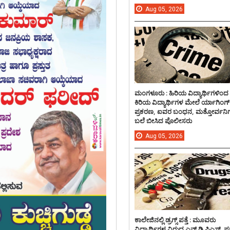
Aug
05,
2026
ಮಂಗಳೂರು : ಹಿರಿಯ ವಿದ್ಯಾರ್ಥಿಗಳಿಂದ
ಕಿರಿಯ ವಿದ್ಯಾರ್ಥಿಗಳ ಮೇಲೆ ರ್ಯಾಗಿಂಗ್
ಪ್ರಕರಣ, ಐವರ ಬಂಧನ, ಮತ್ತೋರ್ವನಿಗ
ಬಲೆ ಬೀಸಿದ ಪೊಲೀಸರು
Aug
05,
2026
ಕಾಲೇಜಿನಲ್ಲಿ ಡ್ರಗ್ಸ್ ಪತ್ತೆ : ಮೂವರು
ವಿದ್ಯಾರ್ಥಿಗಳ ವಿರುದ್ದ ಎನ್.ಡಿ.ಪಿಎಸ್. ಪ