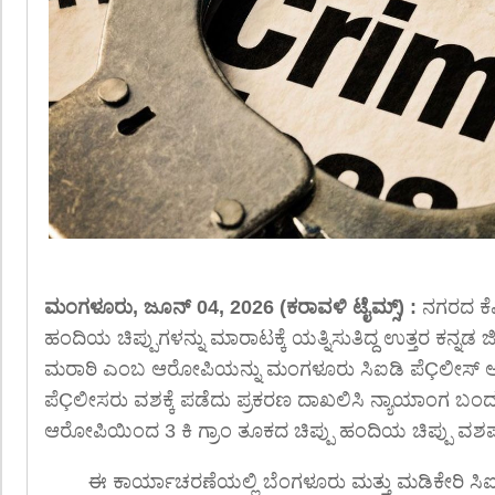
ಮಂಗಳೂರು, ಜೂನ್ 04, 2026 (ಕರಾವಳಿ ಟೈಮ್ಸ್) :
ನಗರದ ಕೆಪಿ
ಹಂದಿಯ ಚಿಪ್ಪುಗಳನ್ನು ಮಾರಾಟಕ್ಕೆ ಯತ್ನಿಸುತಿದ್ದ ಉತ್ತರ ಕನ್ನಡ 
ಮರಾಠಿ ಎಂಬ ಆರೋಪಿಯನ್ನು ಮಂಗಳೂರು ಸಿಐಡಿ ಪೆÇಲೀಸ್ ಅ
ಪೆÇಲೀಸರು ವಶಕ್ಕೆ ಪಡೆದು ಪ್ರಕರಣ ದಾಖಲಿಸಿ ನ್ಯಾಯಾಂಗ ಬಂದನಕ್ಕ
ಆರೋಪಿಯಿಂದ 3 ಕಿ ಗ್ರಾಂ ತೂಕದ ಚಿಪ್ಪು ಹಂದಿಯ ಚಿಪ್ಪು ವಶಪಡ
ಈ ಕಾರ್ಯಾಚರಣೆಯಲ್ಲಿ ಬೆಂಗಳೂರು ಮತ್ತು ಮಡಿಕೇರಿ ಸ