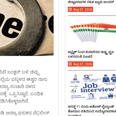
ಚಿನ್ನಾಭರಣಗಳ ಸಹಿತ ಇಬ್ಬರು ಅಂದರ್
Aug
07,
2026
ಪ್ಲಾಸ್ಟಿಕ್ ನಿಂದ ತಯಾರಿಸಿದ ರಾಷ್ಟ್ರ ಧ್ವಜ
ಬಳಸದಂತೆ ಸೂಚನೆ
Aug
07,
2026
ಟಿ ಜಂಕ್ಷನ್ ಬಳಿ ಚಿಪ್ಪು
ಜಿಲ್ಲೆಯ ಭಟ್ಕಳದ ಈಶ್ವರ ನಾಗು
ರಣ್ಯ ಸಂಚಾರಿ ದಳದ
ೆ ಒಪ್ಪಿಸಿದ್ದಾರೆ. ಬಂಧಿತ
ಿಸಿಕೊಳ್ಳಲಾಗಿದೆ.
ಆಗಸ್ಟ್ 11 ರಂದು ಅಶೋಕ್ ಲೈಲ್ಯಾಂಡ್
ಶೋರೂಂ ವತಿಯಿಂದ ಉದ್ಯೋಗಾವಕಾ
ಿಐಡಿ ಅರಣ್ಯ ಘಟಕದ ಪೆÇಲೀಸ್
ಸಂದರ್ಶನ