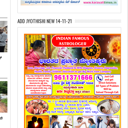
ADD JYOTHISHI NEW 14-11-21
ನ್
ಚಿ