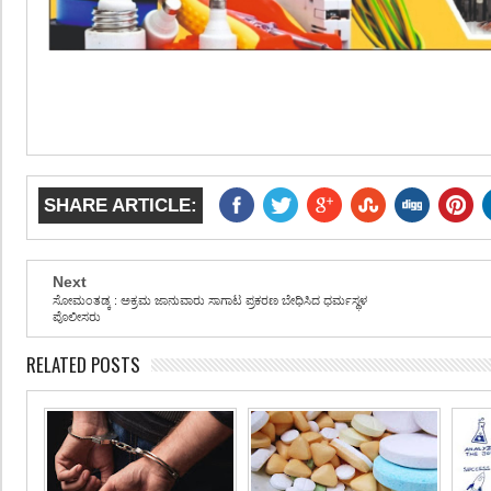
SHARE ARTICLE:
Next
ಸೋಮಂತಡ್ಕ : ಅಕ್ರಮ ಜಾನುವಾರು ಸಾಗಾಟ ಪ್ರಕರಣ ಬೇಧಿಸಿದ ಧರ್ಮಸ್ಥಳ
ಪೊಲೀಸರು
RELATED POSTS