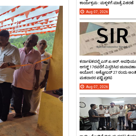
ಕಾರ್ಯಕ್ರಮ : ಮಕ್ಕಳಿಗೆ ಮಾತ್ರೆ ವಿತರಣೆ
Aug
07,
2026
ಕರ್ನಾಟಕದಲ್ಲಿ ಎಸ್.ಐ.ಆರ್. ಅವಧಿಯನ್
ಆಗಸ್ಟ್ 17ರವರೆಗೆ ವಿಸ್ತರಿಸಿದ ಚುನಾವಣಾ
ಆಯೋಗ : ಅಕ್ಟೋಬರ್ 27 ರಂದು ಅಂ
ಮತದಾರರ ಪಟ್ಟಿ ಪ್ರಕಟ
Aug
07,
2026