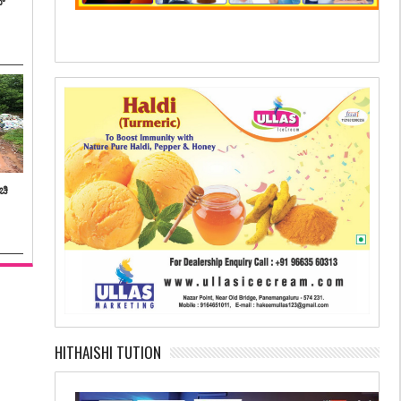
ನ್
ಚಿ
HITHAISHI TUTION