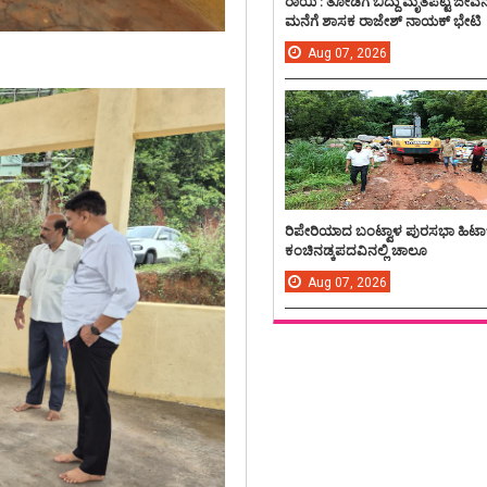
ರಾಯಿ : ತೋಡಿಗೆ ಬಿದ್ದು ಮೃತಪಟ್ಟ ಜೀವ
ಮನೆಗೆ ಶಾಸಕ ರಾಜೇಶ್ ನಾಯಕ್ ಭೇಟಿ
Aug
07,
2026
ರಿಪೇರಿಯಾದ ಬಂಟ್ವಾಳ ಪುರಸಭಾ ಹಿಟಾ
ಕಂಚಿನಡ್ಕಪದವಿನಲ್ಲಿ ಚಾಲೂ
Aug
07,
2026