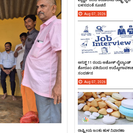
ಬಳಸದಂತೆ ಸೂಚನೆ
Aug
07,
2026
ಆಗಸ್ಟ್ 11 ರಂದು ಅಶೋಕ್ ಲೈಲ್ಯಾಂಡ್
ಶೋರೂಂ ವತಿಯಿಂದ ಉದ್ಯೋಗಾವಕಾ
ಸಂದರ್ಶನ
Aug
07,
2026
ರಾಷ್ಟ್ರೀಯ ಜಂತು ಹುಳ ನಿವಾರಣಾ