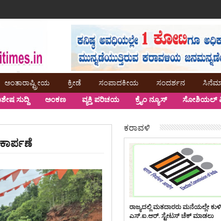
ಅಂತಾರಾಷ್ಟ್ರೀಯ
ಕ್ರೀಡೆ
ಸಂಪಾದಕೀಯ
ಸಂದರ್ಶನ
ಸಿನೆಮ
ಿಶೇಷ ಸುದ್ದಿ
ಅಂಕಣ
ವ್ಯಕ್ತಿ ಪರಿಚಯ
ಕ್ರೈಂ ನ್ಯೂಸ್
ಸೋಶಿಯಲ್ ಮ
ಕರಾವಳಿ
ಾರ್ಪಣೆ
ರಾಜ್ಯದಲ್ಲಿ ಮತದಾರರು ಮನೆಯಲ್ಲೇ ಕುಳ
ಎಸ್.ಐ.ಆರ್. ಸ್ಟೇಟಸ್ ಚೆಕ್ ಮಾಡಲು