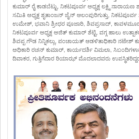
ಕುಮಾರ್ ರೈ ಕಾಡಬೆಟ್ಟು, ನಿಕಟಪೂರ್ವ ಅಧ್ಯಕ್ಷ ಲಕ್ಷ್ಮಿ ನಾರಾಯ
ಸಮಿತಿ ಅಧ್ಯಕ್ಷ ಶೃತಾಂಜನ್ ಜೈನ್ ಆಲಂಪುರಿಗುತ್ತು, ನಿಕಟಪೂರ್ವ 
ಉಮೇಶ್, ಭವಾನಿ ಶ್ರೀಧರ ಪೂಜಾರಿ, ಶಿವಪ್ರಸಾದ್, ಕಾವಳಮ
ನಿಕಟಪೂರ್ವ ಅಧ್ಯಕ್ಷ ಅಜಿತ್ ಕುಮಾರ್ ಶೆಟ್ಟಿ, ವಗ್ಗ ಹಾಲು ಉತ್ಪ
ಶಿವಪ್ಪ ಗೌಡ ನಿನ್ನಿಕಲ್ಲು, ಪಂಚಾಯತ್ ಆಡಳಿತಾಧಿಕಾರಿ ನಟೇಶ್ 
ಅಧಿಕಾರಿ ರಚನ್ ಕುಮಾರ್, ಕಾರ್ಯದರ್ಶಿ ವಿಮಲಾ, ಸಿಬಂದಿಗ
ದಿವಾಕರ, ಗುತ್ತಿಗೆದಾರ ರಿಯಾಝ್ ಮೊದಲಾದವರು ಉಪಸ್ಥಿತರಿದ್ದ