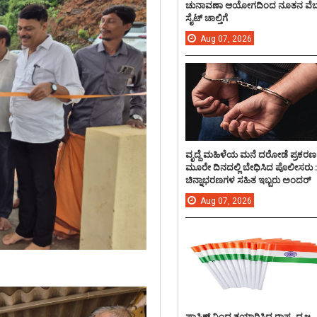
ಚುನಾವಣಾ ಆಯೋಗದಿಂದ ನೂತನ ವೆಬ
ಸೈಟ್ ಚಾಲ್ತಿಗೆ
Aug
07,
2026
ವೃದ್ದೆ ಮಹಿಳೆಯ ಮನೆ ದರೋಡೆ ಪ್ರಕರಣ
ಮೂರೇ ದಿನದಲ್ಲಿ ಬೇಧಿಸಿದ ಪೊಲೀಸರು 
ಚಿನ್ನಾಭರಣಗಳ ಸಹಿತ ಇಬ್ಬರು ಅಂದರ್
Aug
07,
2026
ಪ್ಲಾಸ್ಟಿಕ್ ನಿಂದ ತಯಾರಿಸಿದ ರಾಷ್ಟ್ರ ಧ್ವಜ