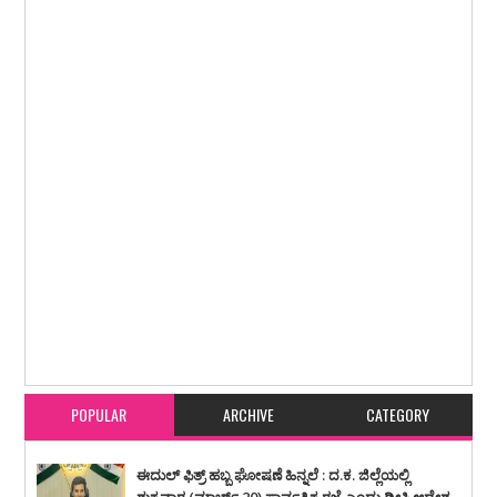
Item Reviewed:
ಬಂಟ್ವಾಳ ಕುಲಾಲ ಸುಧಾಕರ ಸಂಘದ ಅಧ್ಯಕ್ಷರಾಗಿ ರಮೇಶ್ ಸಾಲಿಯಾನ್
ದ್ವಿತೀಯ ಬಾರಿಗೆ ಪುನರಾಯ್ಕೆ
Rating:
5
Reviewed By:
karavali Times
POPULAR
ARCHIVE
CATEGORY
ಈದುಲ್ ಫಿತ್ರ್ ಹಬ್ಬ ಘೋಷಣೆ ಹಿನ್ನಲೆ : ದ.ಕ. ಜಿಲ್ಲೆಯಲ್ಲಿ