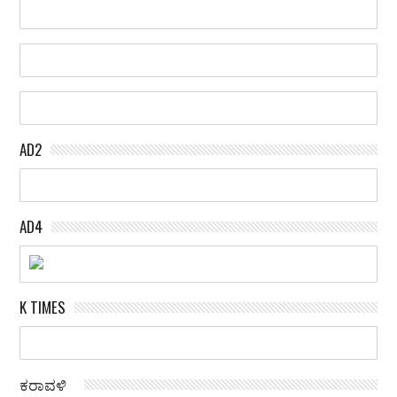
AD2
AD4
K TIMES
ಕರಾವಳಿ