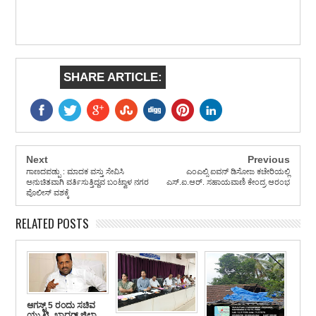
SHARE ARTICLE:
Next
Previous
ಗಾಣದಪಡ್ಪು : ಮಾದಕ ವಸ್ತು ಸೇವಿಸಿ
ಎಂಎಲ್ಸಿ ಐವನ್ ಡಿಸೋಜ ಕಚೇರಿಯಲ್ಲಿ
ಅನುಚಿತವಾಗಿ ವರ್ತಿಸುತ್ತಿದ್ದವ ಬಂಟ್ವಾಳ ನಗರ
ಎಸ್.ಐ.ಆರ್. ಸಹಾಯವಾಣಿ ಕೇಂದ್ರ ಆರಂಭ
ಪೊಲೀಸ್ ವಶಕ್ಕೆ
RELATED POSTS
ಆಗಸ್ಟ್ 5 ರಂದು ಸಚಿವ
ಯು.ಟಿ. ಖಾದರ್ ಜಿಲ್ಲಾ