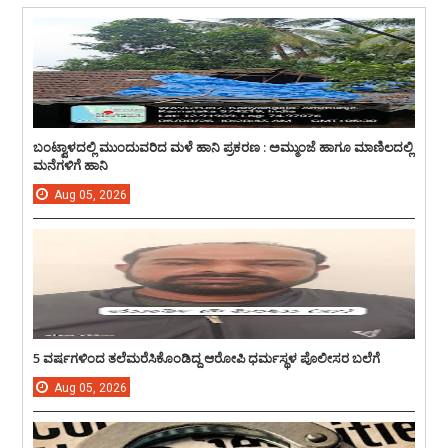
ಬಂಟ್ವಾಳದಲ್ಲಿ ಮುಂದುವರಿದ ಮಳೆ ಹಾನಿ ಪ್ರಕರಣ : ಅಮ್ಮುಂಜೆ ಹಾಗೂ ಮಾಣಿಲದಲ್ಲಿ
ಮನೆಗಳಿಗೆ ಹಾನಿ
Aug
05,
2026
5 ವರ್ಷಗಳಿಂದ ತಲೆಮರೆಸಿಕೊಂಡಿದ್ದ ಆರೋಪಿ ಧರ್ಮಸ್ಥಳ ಪೊಲೀಸರ ಬಲೆಗೆ
Aug
05,
2026