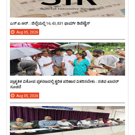
ಎಸ್.ಐ.ಆರ್. : ಜಿಲ್ಲೆಯಲ್ಲಿ 16,43,831 ಫಾರ್ಮ್ ಡಿಜಿಟೈಸ್
Aug
05,
2026
ಪ್ರಾಕೃತಿಕ ವಿಕೋಪ ಪ್ರಕರಣದಲ್ಲಿ ತ್ವರಿತ ಪರಿಹಾರ ವಿತರಿಸಬೇಕು : ಸಚಿವ ಖಾದರ್
ಸೂಚನೆ
Aug
05,
2026