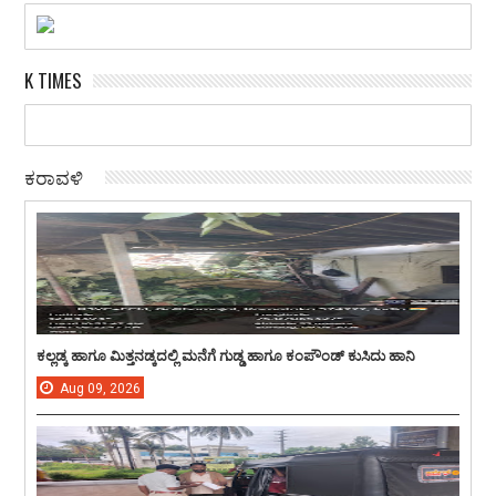
K TIMES
ಕರಾವಳಿ
ಕಲ್ಲಡ್ಕ ಹಾಗೂ ಮಿತ್ತನಡ್ಕದಲ್ಲಿ ಮನೆಗೆ ಗುಡ್ಡ ಹಾಗೂ ಕಂಪೌಂಡ್ ಕುಸಿದು ಹಾನಿ
Aug
09,
2026