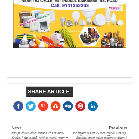
SHARE ARTICLE:
Next
Previous
ವಿದ್ಯುತ್ ಯೋಜನೆಯ ಮಾರ್ಗ ಯೋಜನೆಯ
ಬಂಟ್ವಾಳದಲ್ಲಿ ಎಸ್.ಐ.ಆರ್ ಪ್ರಕ್ರಿಯೆ ಆರಂಭ :
ಸಂತ್ರಸ್ತ ರೈತರ ಸಮಸ್ಯೆ ಆಲಿಸಿದ ಶಾಸಕ ನಾಯಕ್
ಕೇಂದ್ರದ ಮಾಜಿ ಸಚಿವ ಜನಾರ್ದನ ಪೂಜಾರಿ