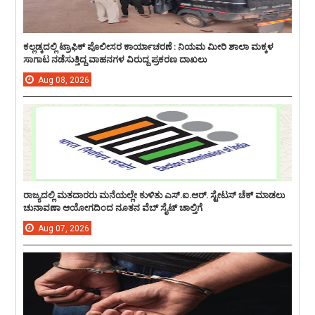
ಕಲ್ಲಡ್ಕದಲ್ಲಿ ಟ್ರಾಫಿಕ್ ಪೊಲೀಸರ ಕಾರ್ಯಾಚರಣೆ : ನಿಯಮ ಮೀರಿ ಶಾಲಾ ಮಕ್ಕಳ
ಸಾಗಾಟ ನಡೆಸುತ್ತಿದ್ದ ವಾಹನಗಳ ವಿರುದ್ದ ಪ್ರಕರಣ ದಾಖಲು
Aug
08,
2026
ರಾಜ್ಯದಲ್ಲಿ ಮತದಾರರು ಮನೆಯಲ್ಲೇ ಕುಳಿತು ಎಸ್.ಐ.ಆರ್. ಸ್ಟೇಟಸ್ ಚೆಕ್ ಮಾಡಲು
ಚುನಾವಣಾ ಆಯೋಗದಿಂದ ನೂತನ ವೆಬ್ ಸೈಟ್ ಚಾಲ್ತಿಗೆ
Aug
07,
2026