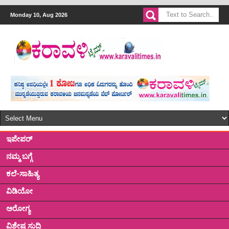
Monday 10, Aug 2026
ಇಪೇಪರ್
ನಮ್ಮ ಬಗ್ಗೆ
ಕಲೆ-ಸಾಹಿತ್ಯ
ವಿಡಿಯೋ
ಅರೋಗ್ಯ
ವಿಶೇಷ ಸುದ್ದಿ