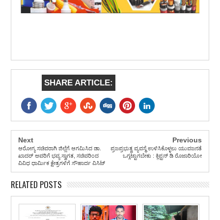
SHARE ARTICLE:
Next
Previous
ಆರೋಗ್ಯ ಸಚಿವರಾಗಿ ಜಿಲ್ಲೆಗೆ ಆಗಮಿಸಿದ ಡಾ.
ಪ್ರಜಪ್ರಭುತ್ವ ವ್ಯವಸ್ಥೆ ಉಳಿಸಿಕೊಳ್ಳಲು ಯುವಜನತೆ
ಖಾದರ್ ಅವರಿಗೆ ಭವ್ಯ ಸ್ವಾಗತ, ಸಚಿವರಿಂದ
ಒಗ್ಗಟ್ಟಾಗಬೇಕು : ಕ್ಲಿಪ್ಟನ್ ಡಿ ರೊಜಾರಿಯೋ
ವಿವಿಧ ಧಾರ್ಮಿಕ ಕ್ಷೇತ್ರಗಳಿಗೆ ಸೌಹಾರ್ದ ವಿಸಿಟ್
RELATED POSTS