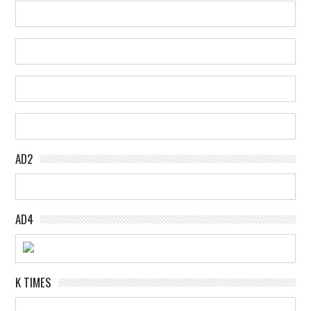
AD2
AD4
K TIMES