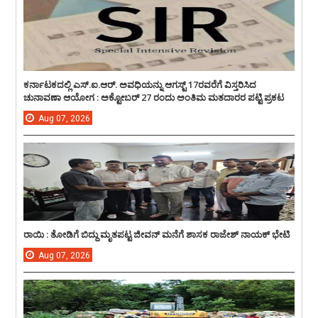
ಕರ್ನಾಟಕದಲ್ಲಿ ಎಸ್.ಐ.ಆರ್. ಅವಧಿಯನ್ನು ಆಗಸ್ಟ್ 17ರವರೆಗೆ ವಿಸ್ತರಿಸಿದ
ಚುನಾವಣಾ ಆಯೋಗ : ಅಕ್ಟೋಬರ್ 27 ರಂದು ಅಂತಿಮ ಮತದಾರರ ಪಟ್ಟಿ ಪ್ರಕಟ
Aug
07,
2026
ರಾಯಿ : ತೋಡಿಗೆ ಬಿದ್ದು ಮೃತಪಟ್ಟ ಜೀವನ್ ಮನೆಗೆ ಶಾಸಕ ರಾಜೇಶ್ ನಾಯಕ್ ಭೇಟಿ
Aug
07,
2026