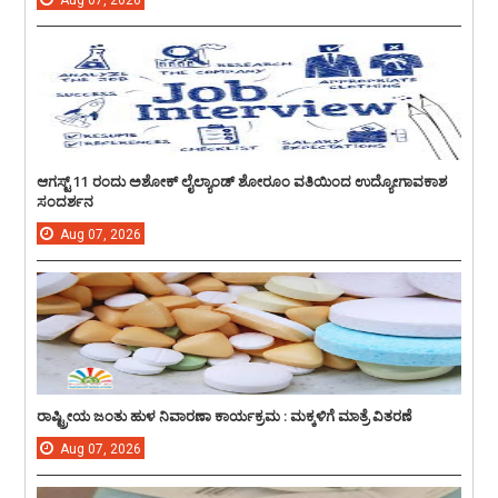
Aug
07,
2026
ಆಗಸ್ಟ್ 11 ರಂದು ಅಶೋಕ್ ಲೈಲ್ಯಾಂಡ್ ಶೋರೂಂ ವತಿಯಿಂದ ಉದ್ಯೋಗಾವಕಾಶ
ಸಂದರ್ಶನ
Aug
07,
2026
ರಾಷ್ಟ್ರೀಯ ಜಂತು ಹುಳ ನಿವಾರಣಾ ಕಾರ್ಯಕ್ರಮ : ಮಕ್ಕಳಿಗೆ ಮಾತ್ರೆ ವಿತರಣೆ
Aug
07,
2026