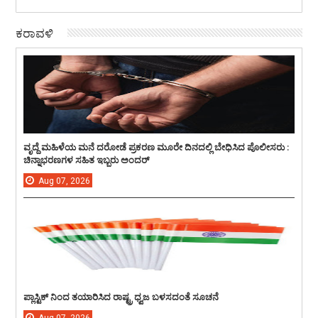
ಕರಾವಳಿ
ವೃದ್ದೆ ಮಹಿಳೆಯ ಮನೆ ದರೋಡೆ ಪ್ರಕರಣ ಮೂರೇ ದಿನದಲ್ಲಿ ಬೇಧಿಸಿದ ಪೊಲೀಸರು :
ಚಿನ್ನಾಭರಣಗಳ ಸಹಿತ ಇಬ್ಬರು ಅಂದರ್
Aug
07,
2026
ಪ್ಲಾಸ್ಟಿಕ್ ನಿಂದ ತಯಾರಿಸಿದ ರಾಷ್ಟ್ರ ಧ್ವಜ ಬಳಸದಂತೆ ಸೂಚನೆ