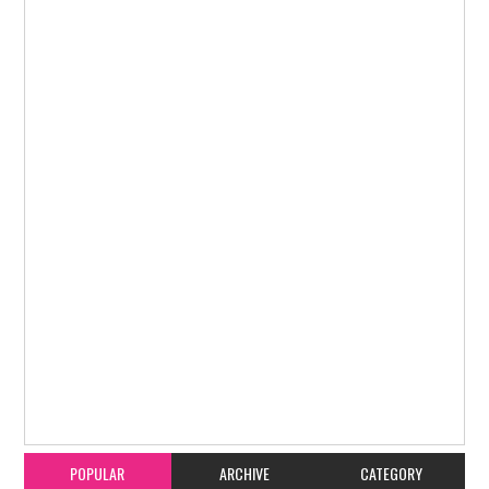
Item Reviewed:
ನೂತನ ಸಿಎಂ ಸೂಚನೆ ಹಿನ್ನಲೆ : ರಾಜ್ಯದಲ್ಲಿ ರೌಡಿ ನಿಗ್ರಹ ಪಡೆ ರಚನೆ ಮಾಡಿ
ಆದೇಶ ಹೊರಡಿಸಿದ ಡಿಜಿ-ಐಜಿಪಿ ಡಾ. ಸಲೀಂ
Rating:
5
Reviewed By:
karavali Times
POPULAR
ARCHIVE
CATEGORY