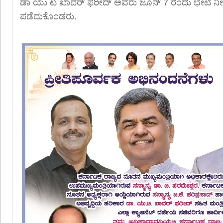
ಡಾ ಯು ಟಿ ಖಾದರ್ ಫರೀದ್ ಅವರು ಜೂನ್ 7 ರಂದು ಭೇಟಿ ನೀ
ಪಡೆದುಕೊಂಡರು.