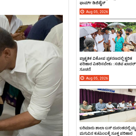
ಫಾರ್ಮ್ ಡಿಜಿಟೈಸ್
Aug
05,
2026
ಪ್ರಾಕೃತಿಕ ವಿಕೋಪ ಪ್ರಕರಣದಲ್ಲಿ ತ್ವರಿತ
ಪರಿಹಾರ ವಿತರಿಸಬೇಕು : ಸಚಿವ ಖಾದರ್
ಸೂಚನೆ
Aug
05,
2026
ಬರಿಮಾರು ಶಾಲಾ ಬಸ್ ದುರಂತದಲ್ಲಿ ಮ
ಮಗುವಿನ ಕುಟುಂಬಕ್ಕೆ ಸೂಕ್ತ ಪರಿಹಾರ