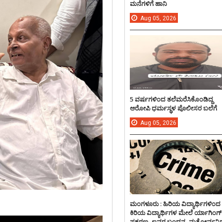
ಮನೆಗಳಿಗೆ ಹಾನಿ
Aug
05,
2026
5 ವರ್ಷಗಳಿಂದ ತಲೆಮರೆಸಿಕೊಂಡಿದ್ದ
ಆರೋಪಿ ಧರ್ಮಸ್ಥಳ ಪೊಲೀಸರ ಬಲೆಗೆ
Aug
05,
2026
ಮಂಗಳೂರು : ಹಿರಿಯ ವಿದ್ಯಾರ್ಥಿಗಳಿಂದ
ಕಿರಿಯ ವಿದ್ಯಾರ್ಥಿಗಳ ಮೇಲೆ ರ್ಯಾಗಿಂಗ್
ಪ್ರಕರಣ, ಐವರ ಬಂಧನ, ಮತ್ತೋರ್ವನಿಗ