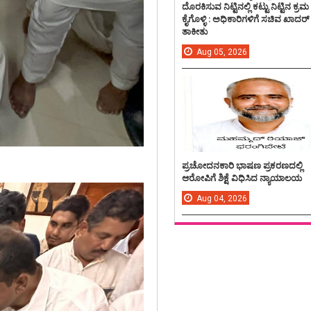
ದೊರಕಿಸುವ ನಿಟ್ಟಿನಲ್ಲಿ ಕಟ್ಟು ನಿಟ್ಟಿನ ಕ್ರಮ
ಕೈಗೊಳ್ಳಿ : ಅಧಿಕಾರಿಗಳಿಗೆ ಸಚಿವ ಖಾದರ್
ತಾಕೀತು
Aug
05,
2026
ಪ್ರಚೋದನಕಾರಿ ಭಾಷಣ ಪ್ರಕರಣದಲ್ಲಿ
ಆರೋಪಿಗೆ ಶಿಕ್ಷೆ ವಿಧಿಸಿದ ನ್ಯಾಯಾಲಯ
Aug
04,
2026