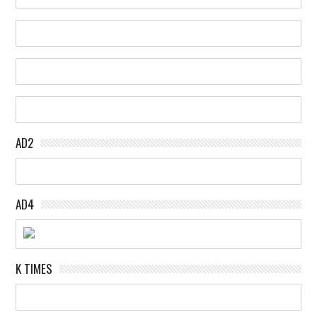
AD2
AD4
K TIMES