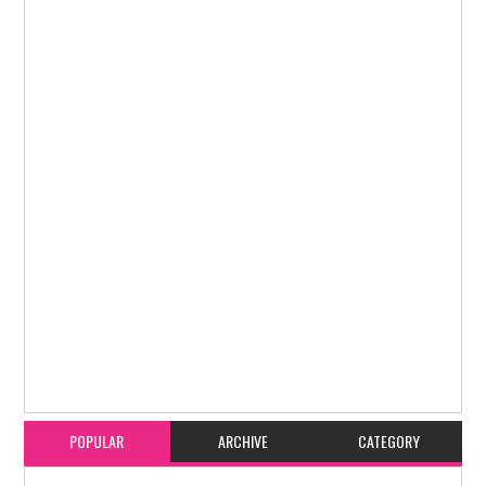
Item Reviewed:
ಚಿನ್ನದ ತೂಕ ಹೆಚ್ಚಿಸಿ ಬ್ಯಾಂಕಿಗೆ ವಂಚಿಸಲು ಯತ್ನಿಸುತ್ತಿದ್ದ ಇಬ್ಬರು ಆರೋಪಿಗಳು
ಕಡಬ ಪೊಲೀಸರ ವಶಕ್ಕೆ
Rating:
5
Reviewed By:
karavali Times
POPULAR
ARCHIVE
CATEGORY