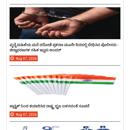
ವೃದ್ದೆ ಮಹಿಳೆಯ ಮನೆ ದರೋಡೆ ಪ್ರಕರಣ ಮೂರೇ ದಿನದಲ್ಲಿ ಬೇಧಿಸಿದ ಪೊಲೀಸರು :
ಚಿನ್ನಾಭರಣಗಳ ಸಹಿತ ಇಬ್ಬರು ಅಂದರ್
Aug
07,
2026
ಪ್ಲಾಸ್ಟಿಕ್ ನಿಂದ ತಯಾರಿಸಿದ ರಾಷ್ಟ್ರ ಧ್ವಜ ಬಳಸದಂತೆ ಸೂಚನೆ
Aug
07,
2026