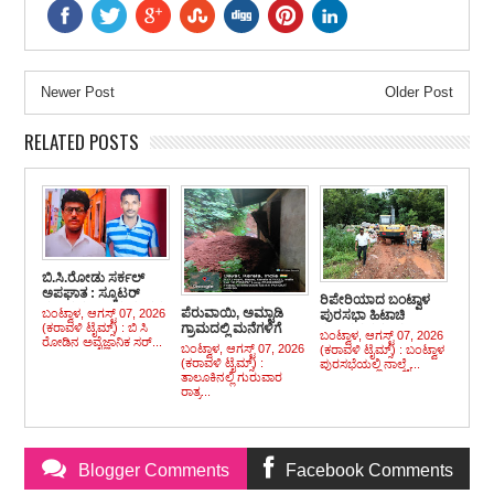
Newer Post
Older Post
RELATED POSTS
ಬಿ.ಸಿ.ರೋಡು ಸರ್ಕಲ್
ಅಪಘಾತ : ಸ್ಕೂಟರ್
ರಿಪೇರಿಯಾದ ಬಂಟ್ವಾಳ
ಸವಾರ ಕೂಡಾ ಮೃತ್ಯು ವಶ
ಪೆರುವಾಯಿ, ಅಮ್ಟಾಡಿ
ಬಂಟ್ವಾಳ, ಆಗಸ್ಟ್ 07, 2026
ಪುರಸಭಾ ಹಿಟಾಚಿ
(ಕರಾವಳಿ ಟೈಮ್ಸ್) : ಬಿ ಸಿ
ಗ್ರಾಮದಲ್ಲಿ ಮನೆಗಳಿಗೆ
ಕಂಚಿನಡ್ಕಪದವಿನಲ್ಲಿ
ಬಂಟ್ವಾಳ, ಆಗಸ್ಟ್ 07, 2026
ರೋಡಿನ ಅವೈಜ್ಞಾನಿಕ ಸರ್...
ಹಾನಿ, ನಷ್ಟ
ಚಾಲೂ
ಬಂಟ್ವಾಳ, ಆಗಸ್ಟ್ 07, 2026
(ಕರಾವಳಿ ಟೈಮ್ಸ್) : ಬಂಟ್ವಾಳ
(ಕರಾವಳಿ ಟೈಮ್ಸ್) :
ಪುರಸಭೆಯಲ್ಲಿ ನಾಲ್ಕೈ...
ತಾಲೂಕಿನಲ್ಲಿ ಗುರುವಾರ
ರಾತ್ರ...
Blogger Comments
Facebook Comments