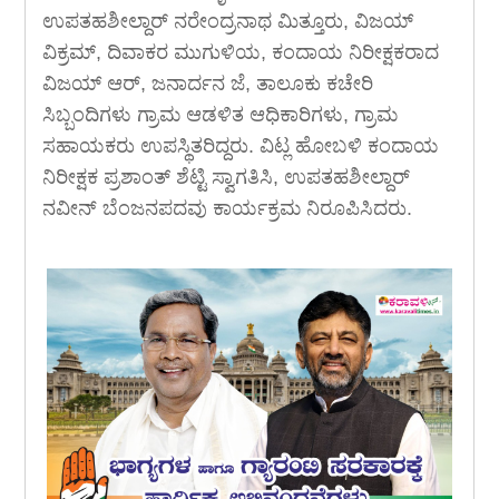
ಉಪತಹಶೀಲ್ದಾರ್ ನರೇಂದ್ರನಾಥ ಮಿತ್ತೂರು, ವಿಜಯ್
ವಿಕ್ರಮ್, ದಿವಾಕರ ಮುಗುಳಿಯ, ಕಂದಾಯ ನಿರೀಕ್ಷಕರಾದ
ವಿಜಯ್ ಆರ್, ಜನಾರ್ದನ ಜೆ, ತಾಲೂಕು ಕಚೇರಿ
ಸಿಬ್ಬಂದಿಗಳು ಗ್ರಾಮ ಆಡಳಿತ ಆಧಿಕಾರಿಗಳು, ಗ್ರಾಮ
ಸಹಾಯಕರು ಉಪಸ್ಥಿತರಿದ್ದರು. ವಿಟ್ಲ ಹೋಬಳಿ ಕಂದಾಯ
ನಿರೀಕ್ಷಕ ಪ್ರಶಾಂತ್ ಶೆಟ್ಟಿ ಸ್ವಾಗತಿಸಿ, ಉಪತಹಶೀಲ್ದಾರ್
ನವೀನ್ ಬೆಂಜನಪದವು ಕಾರ್ಯಕ್ರಮ ನಿರೂಪಿಸಿದರು.