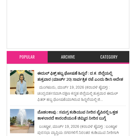
Item Reviewed:
ಬಂಟ್ವಾಳ : ಚುನಾವಣೆ ಶಾಖಾ ಪ್ರಥಮ ದರ್ಜೆ ಸಹಾಯಕ ಎನ್ ನಾರಾಯಣ
ಗೌಡ ಅವರಿಗೆ ಬೀಳ್ಕೊಡುಗೆ ಸಮಾರಂಭ
Rating:
5
Reviewed By:
karavali Times
POPULAR
ARCHIVE
CATEGORY
ಈದುಲ್ ಫಿತ್ರ್ ಹಬ್ಬ ಘೋಷಣೆ ಹಿನ್ನಲೆ : ದ.ಕ. ಜಿಲ್ಲೆಯಲ್ಲಿ
ಶುಕ್ರವಾರ (ಮಾರ್ಚ್ 20) ಸಾರ್ವತ್ರಿಕ ರಜೆ ಎಂದು ಡೀಸಿ ಆದೇಶ
ಮಂಗಳೂರು, ಮಾರ್ಚ್ 19, 2026 (ಕರಾವಳಿ ಟೈಮ್ಸ್) :
ಚಂದ್ರದರ್ಶನವಾಗಿ ದಕ್ಷಿಣ ಕನ್ನಡ ಜಿಲ್ಲೆಯಲ್ಲಿ ಶುಕ್ರವಾರ ಈದುಲ್
ಫಿತರ್ ಹಬ್ಬ ಘೋಷಣೆಯಾಗಿರುವ ಹಿನ್ನಲೆಯಲ್ಲಿ ಜಿ...
ಮೊಡಂಕಾಪು : ಸಮಗ್ರ ಕುಡಿಯುವ ನೀರಿನ ಪೈಪಿನಲ್ಲಿ ಒತ್ತಡ
ತಾಳಲಾರದೆ ಕಾರಂಜಿಯಂತೆ ಚಿಮ್ಮಿದ ನೀರಿನ ಬುಗ್ಗೆ
ಬಂಟ್ವಾಳ, ಮಾರ್ಚ್ 19, 2026 (ಕರಾವಳಿ ಟೈಮ್ಸ್) : ಬಂಟ್ವಾಳ
ಪುರಸಭಾ ವ್ಯಾಪ್ತಿಯ ನಗರಗಳಿಗೆ ನಿರಂತರ ಕುಡಿಯುವ ನೀರಿಗಾಗಿ