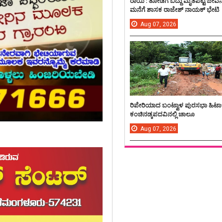
ರಾಯಿ : ತೋಡಿಗೆ ಬಿದ್ದು ಮೃತಪಟ್ಟ ಜೀವ
ಮನೆಗೆ ಶಾಸಕ ರಾಜೇಶ್ ನಾಯಕ್ ಭೇಟಿ
Aug
07,
2026
ರಿಪೇರಿಯಾದ ಬಂಟ್ವಾಳ ಪುರಸಭಾ ಹಿಟಾ
ಕಂಚಿನಡ್ಕಪದವಿನಲ್ಲಿ ಚಾಲೂ
Aug
07,
2026