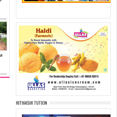
ನ್
ಚಿ
HITHAISHI TUTION