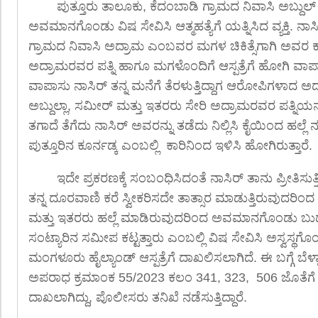
ಪುತ್ತೂರು ತಾಲೂಕು, ಕೆದಂಬಾಡಿ ಗ್ರಾಮದ ನಿವಾಸಿ ಅಬ್ದುಲ
ಅವಮಾನಗೊಂಡು ವಿಷ ಸೇವಿಸಿ ಆತ್ಮಹತ್ಯೆಗೆ ಯತ್ನಿಸಿದ ವ್ಯಕ್ತಿ. ನಾಸಿರ
ಗ್ರಾಮದ ನಿವಾಸಿ ಅದ್ರಾಮ ಎಂಬವರ ಮಗಳ ಚಿಕಿತ್ಸೆಗಾಗಿ ಅವರ ಕಾ
ಅದ್ರಾಮರವರ ಪತ್ನಿ ಹಾಗೂ ಮಗಳೊಂದಿಗೆ ಆಸ್ಪತ್ರೆಗೆ ಹೋಗಿ ವಾಪಾಸ್
ವಾಪಾಸು ನಾಸಿರ್ ತನ್ನ ಮನೆಗೆ ತೆರಳುತ್ತಿದ್ದಾಗ ಆರೋಪಿಗಳಾದ 
ಅಬ್ದುಲ್ಲಾ, ಸಮೀರ್ ಮತ್ತು ಇತರರು ಸೇರಿ ಅದ್ರಾಮರವರ ಪತ್ನಿಯನ್ನು ಪ್
ತಗಾದೆ ತೆಗೆದು ನಾಸಿರ್ ಅವರನ್ನು ತಡೆದು ನಿಲ್ಲಿಸಿ ಕೈಯಿಂದ ಹಲ್ಲೆ 
ಪುತ್ತೂರಿನ ಕೂರ್ನಡ್ಕ ಎಂಬಲ್ಲಿ ಕಾರಿನಿಂದ ಇಳಿಸಿ ಹೋಗಿರುತ್ತಾರೆ.
ಇದೇ ಪ್ರಕರಣಕ್ಕೆ ಸಂಬಂಧಿಸಿದಂತೆ ನಾಸಿರ್ ತಾನು ಪ್ರೀತಿಸು
ತನ್ನ ದೂರವಾಣಿ ಕರೆ ಸ್ವೀಕರಿಸದೇ ತಾತ್ಸಾರ ಮಾಡುತ್ತಿರುವುದ
ಮತ್ತು ಇತರರು ಹಲ್ಲೆ ಮಾಡಿರುವುದರಿಂದ ಅವಮಾನಗೊಂಡು ಬುಧವಾ
ಸಂಟ್ಯಾರಿನ ಸಮೀಪ ಕಟ್ಟತ್ತಾರು ಎಂಬಲ್ಲಿ ವಿಷ ಸೇವಿಸಿ ಅಸ್ವಸ್ಥಗೊಂಡಿದ
ಮಂಗಳೂರು ಹೈಲ್ಯಾಂಡ್ ಆಸ್ಪತ್ರೆಗೆ ದಾಖಲಿಸಲಾಗಿದೆ. ಈ ಬಗ್ಗೆ ಬೆಳ್
ಅಪರಾಧ ಕ್ರಮಾಂಕ 55/2023 ಕಲಂ 341, 323, 506 ಜೊತೆಗೆ
ದಾಖಲಾಗಿದ್ದು, ಪೊಲೀಸರು ತನಿಖೆ ನಡೆಸುತ್ತಿದ್ದಾರೆ.