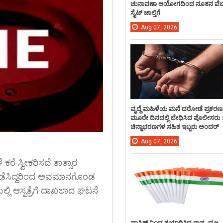
ಚುನಾವಣಾ ಆಯೋಗದಿಂದ ನೂತನ ವೆಬ
ಸೈಟ್ ಚಾಲ್ತಿಗೆ
Aug
07,
2026
ವೃದ್ದೆ ಮಹಿಳೆಯ ಮನೆ ದರೋಡೆ ಪ್ರಕರಣ
ಮೂರೇ ದಿನದಲ್ಲಿ ಬೇಧಿಸಿದ ಪೊಲೀಸರು 
ಚಿನ್ನಾಭರಣಗಳ ಸಹಿತ ಇಬ್ಬರು ಅಂದರ್
Aug
07,
2026
 ಕರೆ ಸ್ವೀಕರಿಸದೆ ತಾತ್ಸಾರ
ನಡೆಸಿದ್ದರಿಂದ ಅವಮಾನಗೊಂಡ
ಿಯಲ್ಲಿ ಆಸ್ಪತ್ರೆಗೆ ದಾಖಲಾದ ಘಟನೆ
ಪ್ಲಾಸ್ಟಿಕ್ ನಿಂದ ತಯಾರಿಸಿದ ರಾಷ್ಟ್ರ ಧ್ವಜ