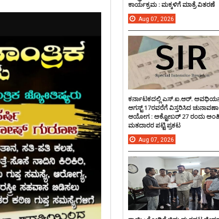
ಕಾರ್ಯಕ್ರಮ : ಮಕ್ಕಳಿಗೆ ಮಾತ್ರೆ ವಿತರಣೆ
Aug
07,
2026
ಕರ್ನಾಟಕದಲ್ಲಿ ಎಸ್.ಐ.ಆರ್. ಅವಧಿಯನ್
ಆಗಸ್ಟ್ 17ರವರೆಗೆ ವಿಸ್ತರಿಸಿದ ಚುನಾವಣಾ
ಆಯೋಗ : ಅಕ್ಟೋಬರ್ 27 ರಂದು ಅಂ
ಮತದಾರರ ಪಟ್ಟಿ ಪ್ರಕಟ
Aug
07,
2026