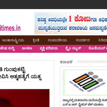
ಅಂತಾರಾಷ್ಟ್ರೀಯ
ಕ್ರೀಡೆ
ಸಂಪಾದಕೀಯ
ಸಂದರ್ಶನ
ಸಿನೆಮ
ಿಶೇಷ ಸುದ್ದಿ
ಅಂಕಣ
ವ್ಯಕ್ತಿ ಪರಿಚಯ
ಕ್ರೈಂ ನ್ಯೂಸ್
ಸೋಶಿಯಲ್ ಮ
ಕರಾವಳಿ
ಿ ಗುಂಪುಕಟ್ಟಿ
ಿಸಿ ಆತ್ಮಹತ್ಯೆಗೆ ಯತ್ನ
ರಾಜ್ಯದಲ್ಲಿ ಮತದಾರರು ಮನೆಯಲ್ಲೇ ಕುಳ
ಎಸ್.ಐ.ಆರ್. ಸ್ಟೇಟಸ್ ಚೆಕ್ ಮಾಡಲು