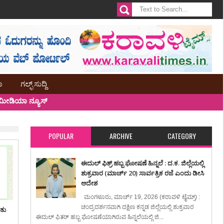
ಾ
ಗಲ್ಫ್ ಸುದ್ದಿ
ೀಡಿಯಾ ನ್ಯೂಸ್
POPULAR
ARCHIVE
CATEGORY
ಈದುಲ್ ಫಿತ್ರ್ ಹಬ್ಬ ಘೋಷಣೆ ಹಿನ್ನಲೆ : ದ.ಕ. ಜಿಲ್ಲೆಯಲ್ಲಿ
ಶುಕ್ರವಾರ (ಮಾರ್ಚ್ 20) ಸಾರ್ವತ್ರಿಕ ರಜೆ ಎಂದು ಡೀಸಿ
ಆದೇಶ
ಮಂಗಳೂರು, ಮಾರ್ಚ್ 19, 2026 (ಕರಾವಳಿ ಟೈಮ್ಸ್) :
ಚಂದ್ರದರ್ಶನವಾಗಿ ದಕ್ಷಿಣ ಕನ್ನಡ ಜಿಲ್ಲೆಯಲ್ಲಿ ಶುಕ್ರವಾರ
ಿತು
ಈದುಲ್ ಫಿತರ್ ಹಬ್ಬ ಘೋಷಣೆಯಾಗಿರುವ ಹಿನ್ನಲೆಯಲ್ಲಿ ಜಿ...