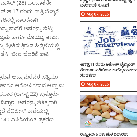
್ ನಾಸಿರ್ (28) ಎಂಬಾತನೇ
ಬಳಸದಂತೆ ಸೂಚನೆ
್ ಆ 17 ರಂದು ರಾತ್ರಿ ಬೆಳ್ಳಾರೆ
Aug
07,
2026
ರಿನಲ್ಲಿ ಚಾಲಕನಾಗಿ
ಸು ಮನೆಗೆ ಅವರನ್ನು ಬಿಟ್ಟು
ಅದ್ರಾಮ ಹಾಗೂ ಮೊಯ್ದು, ತಾಜು,
ರೀತಿಸುತ್ತಿರುವ ಹಿನ್ನೆಲೆಯಲ್ಲಿ
ನಡೆಸಿ, ಜೀವ ಬೆದರಿಕೆ ಹಾಕಿ
ಆಗಸ್ಟ್ 11 ರಂದು ಅಶೋಕ್ ಲೈಲ್ಯಾಂಡ್
ಶೋರೂಂ ವತಿಯಿಂದ ಉದ್ಯೋಗಾವಕಾ
ಸಂದರ್ಶನ
ತ್ತಿರುವ ಅದ್ರಾಮರವರ ಪತ್ನಿಯು
ರಿಂದ ಹಾಗೂ ಆರೋಪಿಗಳಾದ ಅದ್ರಾಮ
Aug
07,
2026
ರ (ಆಗಸ್ಟ್ 22) ಪುತ್ತೂರು-
್ದಾರೆ. ಅವರನ್ನು ಚಿಕಿತ್ಸೆಗಾಗಿ
ಳಾರೆ ಪೆÇಲೀಸ್ ಠಾಣೆಯಲ್ಲಿ
 149 ಐಪಿಸಿಯಂತೆ ಪ್ರಕರಣ
ರಾಷ್ಟ್ರೀಯ ಜಂತು ಹುಳ ನಿವಾರಣಾ