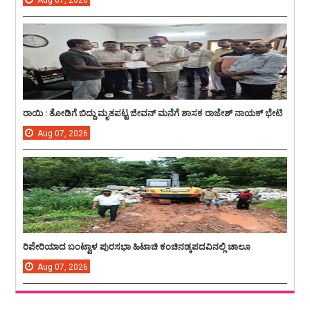
Aug
07,
2026
ರಾಯಿ : ತೋಡಿಗೆ ಬಿದ್ದು ಮೃತಪಟ್ಟ ಜೀವನ್ ಮನೆಗೆ ಶಾಸಕ ರಾಜೇಶ್ ನಾಯಕ್ ಭೇಟಿ
Aug
07,
2026
ರಿಪೇರಿಯಾದ ಬಂಟ್ವಾಳ ಪುರಸಭಾ ಹಿಟಾಚಿ ಕಂಚಿನಡ್ಕಪದವಿನಲ್ಲಿ ಚಾಲೂ
Aug
07,
2026