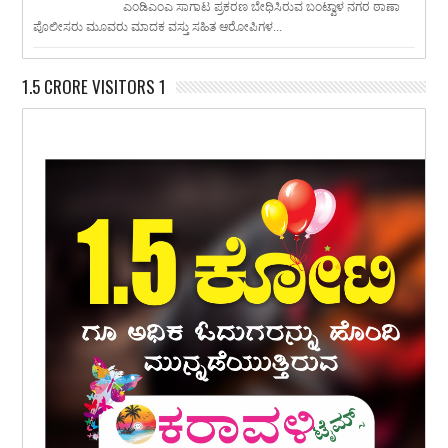
ಎಂಡಿಎಂಎ ಸಾಗಾಟ ಪ್ರಕರಣ ಬೇಧಿಸಿರುವ ಬಂಟ್ವಾಳ ನಗರ ಠಾಣಾ
ಪೊಲೀಸರು ಮೂವರು ಮಾದಕ ವಸ್ತು ಸಹಿತ ಆರೋಪಿಗಳ...
1.5 CRORE VISITORS 1