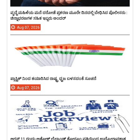
ವೃದ್ದೆ ಮಹಿಳೆಯ ಮನೆ ದರೋಡೆ ಪ್ರಕರಣ ಮೂರೇ ದಿನದಲ್ಲಿ ಬೇಧಿಸಿದ ಪೊಲೀಸರು :
ಚಿನ್ನಾಭರಣಗಳ ಸಹಿತ ಇಬ್ಬರು ಅಂದರ್
Aug
07,
2026
ಪ್ಲಾಸ್ಟಿಕ್ ನಿಂದ ತಯಾರಿಸಿದ ರಾಷ್ಟ್ರ ಧ್ವಜ ಬಳಸದಂತೆ ಸೂಚನೆ
Aug
07,
2026
ಆಗಸ್ಟ್ 11 ರಂದು ಅಶೋಕ್ ಲೈಲ್ಯಾಂಡ್ ಶೋರೂಂ ವತಿಯಿಂದ ಉದ್ಯೋಗಾವಕಾಶ