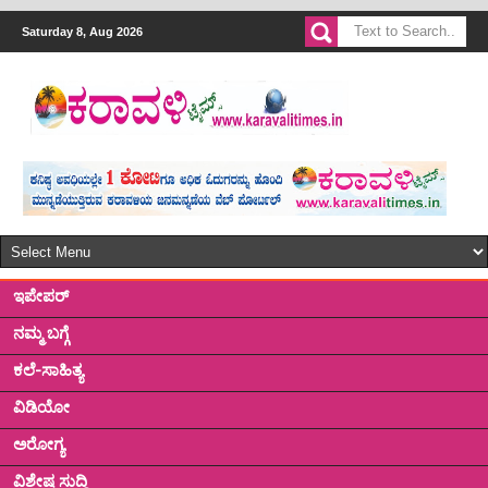
Saturday 8, Aug 2026
ಇಪೇಪರ್
ನಮ್ಮ ಬಗ್ಗೆ
ಕಲೆ-ಸಾಹಿತ್ಯ
ವಿಡಿಯೋ
ಅರೋಗ್ಯ
ವಿಶೇಷ ಸುದ್ದಿ