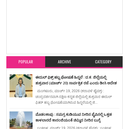
Item Reviewed:
ವರ್ಷಪೂರ್ತಿ ವಿದ್ಯಾರ್ಥಿ ವೇತನ ನೀಡದೆ ಸತಾಯಿಸಿದ ಅಲ್ಪಸಂಖ್ಯಾತ ಇಲಾಖೆ :
ಇದೀಗ ಬಯೋಮೆಟ್ರಿಕ್ ಹೆಸರಿನಲ್ಲಿ ವಿದ್ಯಾರ್ಥಿಗಳ ಅಲೆದಾಟ
Rating:
5
Reviewed By:
karavali Times
POPULAR
ARCHIVE
CATEGORY
ಈದುಲ್ ಫಿತ್ರ್ ಹಬ್ಬ ಘೋಷಣೆ ಹಿನ್ನಲೆ : ದ.ಕ. ಜಿಲ್ಲೆಯಲ್ಲಿ
ಶುಕ್ರವಾರ (ಮಾರ್ಚ್ 20) ಸಾರ್ವತ್ರಿಕ ರಜೆ ಎಂದು ಡೀಸಿ ಆದೇಶ
ಮಂಗಳೂರು, ಮಾರ್ಚ್ 19, 2026 (ಕರಾವಳಿ ಟೈಮ್ಸ್) :
ಚಂದ್ರದರ್ಶನವಾಗಿ ದಕ್ಷಿಣ ಕನ್ನಡ ಜಿಲ್ಲೆಯಲ್ಲಿ ಶುಕ್ರವಾರ ಈದುಲ್
ಫಿತರ್ ಹಬ್ಬ ಘೋಷಣೆಯಾಗಿರುವ ಹಿನ್ನಲೆಯಲ್ಲಿ ಜಿ...
ಮೊಡಂಕಾಪು : ಸಮಗ್ರ ಕುಡಿಯುವ ನೀರಿನ ಪೈಪಿನಲ್ಲಿ ಒತ್ತಡ
ತಾಳಲಾರದೆ ಕಾರಂಜಿಯಂತೆ ಚಿಮ್ಮಿದ ನೀರಿನ ಬುಗ್ಗೆ
ಬಂಟ್ವಾಳ, ಮಾರ್ಚ್ 19, 2026 (ಕರಾವಳಿ ಟೈಮ್ಸ್) : ಬಂಟ್ವಾಳ