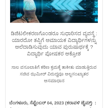
ಡಿಜಿಟಲೀಕರಣಗೊಂಡರೂ ಸುಧಾರಿಸದ ವ್ಯವಸ್ಥೆ :
ಯಾರದೋ ತಪ್ಪಿಗೆ ಅಮಾಯಕ ವಿದ್ಯಾರ್ಥಿಗಳನ್ನು
ಅಲೆದಾಡಿಸುವುದು ಯಾವ ಪುರುಷಾರ್ಥಕ್ಕೆ ?
ವಿದ್ಯಾರ್ಥಿ ಪೋಷಕರ ಆಕ್ರೋಶ
ಸಾಲ ವಸೂಲಾತಿಗೆ ಕಠಿಣ ಕ್ರಮಕ್ಕೆ ತಾಕೀತು ಮಾಡುತ್ತಿರುವ
ಸಚಿವ ಝಮೀರ್ ವಿರುದ್ದವೂ ಅಲ್ಪಸಂಖ್ಯಾತರ
ಅಸಮಾಧಾನ
ಬೆಂಗಳೂರು, ಸೆಪ್ಟೆಂಬರ್ 04, 2023 (ಕರಾವಳಿ ಟೈಮ್ಸ್) :