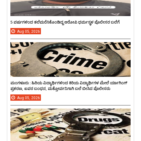
5 ವರ್ಷಗಳಿಂದ ತಲೆಮರೆಸಿಕೊಂಡಿದ್ದ ಆರೋಪಿ ಧರ್ಮಸ್ಥಳ ಪೊಲೀಸರ ಬಲೆಗೆ
Aug
05,
2026
ಮಂಗಳೂರು : ಹಿರಿಯ ವಿದ್ಯಾರ್ಥಿಗಳಿಂದ ಕಿರಿಯ ವಿದ್ಯಾರ್ಥಿಗಳ ಮೇಲೆ ರ್ಯಾಗಿಂಗ್
ಪ್ರಕರಣ, ಐವರ ಬಂಧನ, ಮತ್ತೋರ್ವನಿಗಾಗಿ ಬಲೆ ಬೀಸಿದ ಪೊಲೀಸರು
Aug
05,
2026