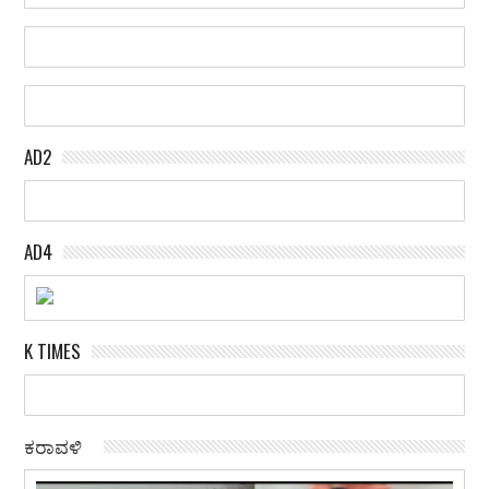
AD2
AD4
K TIMES
ಕರಾವಳಿ