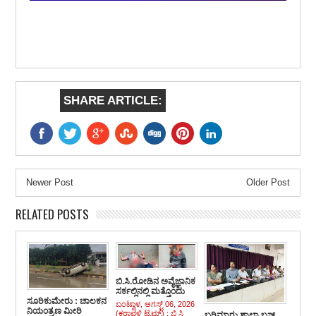
SHARE ARTICLE:
Newer Post
Older Post
RELATED POSTS
ಬಿ.ಸಿ.ರೋಡಿನ ಅವೈಜ್ಞಾನಿಕ
ಸರ್ಕಲ್ಲಿನಲ್ಲಿ ಮತ್ತೊಂದು
ಸೂರಿಕುಮೇರು : ಚಾಲಕನ
ಭೀಕರ ಅಪಘಾತ : ಟಿಪ್ಪರ್
ಬಂಟ್ವಾಳ, ಆಗಸ್ಟ್ 06, 2026
ನಿಯಂತ್ರಣ ಮೀರಿ
ಹರಿದು ಸ್ಕೂಟರ್
(ಕರಾವಳಿ ಟೈಮ್ಸ್) : ಬಿ ಸಿ
ಬರಿಮಾರು ಶಾಲಾ ಬಸ್