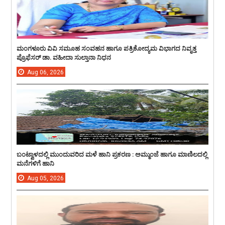
ಮಂಗಳೂರು ವಿವಿ ಸಮೂಹ ಸಂವಹನ ಹಾಗೂ ಪತ್ರಿಕೋದ್ಯಮ ವಿಭಾಗದ ನಿವೃತ್ತ
ಪ್ರೊಫೆಸರ್ ಡಾ. ವಹೀದಾ ಸುಲ್ತಾನಾ ನಿಧನ
Aug
06,
2026
ಬಂಟ್ವಾಳದಲ್ಲಿ ಮುಂದುವರಿದ ಮಳೆ ಹಾನಿ ಪ್ರಕರಣ : ಅಮ್ಮುಂಜೆ ಹಾಗೂ ಮಾಣಿಲದಲ್ಲಿ
ಮನೆಗಳಿಗೆ ಹಾನಿ
Aug
05,
2026