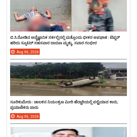
ಬಿ.ಸಿ.ರೋಡಿನ ಅವೈಜ್ಞಾನಿಕ ಸರ್ಕಲ್ಲಿನಲ್ಲಿ ಮತ್ತೊಂದು ಭೀಕರ ಅಪಘಾತ : ಟಿಪ್ಪರ್
ಹರಿದು ಸ್ಕೂಟರ್ ಸಹಸವಾರ ದಾರುಣ ಮೃತ್ಯು, ಸವಾರ ಗಂಭೀರ
Aug
06,
2026
ಸೂರಿಕುಮೇರು : ಚಾಲಕನ ನಿಯಂತ್ರಣ ಮೀರಿ ಹೆದ್ದಾರಿಯಲ್ಲಿ ಪಲ್ಟಿಯಾದ ಕಾರು,
ಪ್ರಯಾಣಿಕರು ಪಾರು
Aug
06,
2026