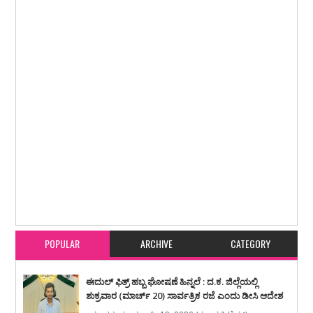
Item Reviewed:
ಮೇರಮಜಲು : ಮನೆಗೆ ಅಕ್ರಮ ಪ್ರವೇಶಗೈದು ಹಲ್ಲೆ ನಡೆಸಿದ ನೆರೆಮನೆ
ನಿವಾಸಿ ವಿರುದ್ದ ಠಾಣೆಗೆ ದೂರು
Rating:
5
Reviewed By:
karavali Times
POPULAR
ARCHIVE
CATEGORY
ಈದುಲ್ ಫಿತ್ರ್ ಹಬ್ಬ ಘೋಷಣೆ ಹಿನ್ನಲೆ : ದ.ಕ. ಜಿಲ್ಲೆಯಲ್ಲಿ
ಶುಕ್ರವಾರ (ಮಾರ್ಚ್ 20) ಸಾರ್ವತ್ರಿಕ ರಜೆ ಎಂದು ಡೀಸಿ ಆದೇಶ