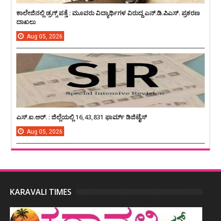
ಕಾಲೇಜಿನಲ್ಲಿ ಡ್ರಗ್ಸ್ ಪತ್ತೆ : ಮೂವರು ವಿದ್ಯಾರ್ಥಿಗಳ ವಿರುದ್ದ ಎನ್.ಡಿ.ಪಿಎಸ್. ಪ್ರಕರಣ
ದಾಖಲು
Aug
05,
2026
ಎಸ್.ಐ.ಆರ್. : ಜಿಲ್ಲೆಯಲ್ಲಿ 16,43,831 ಫಾರ್ಮ್ ಡಿಜಿಟೈಸ್
Aug
05,
2026
KARAVALI TIMES