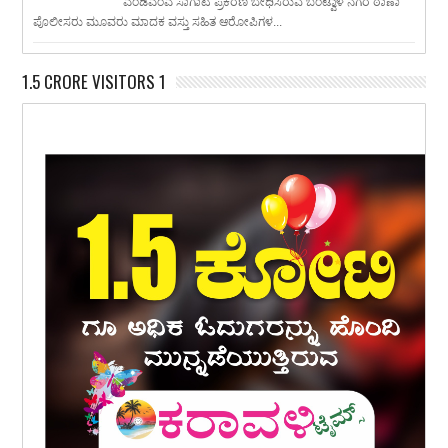
ಎಂಡಿಎಂಎ ಸಾಗಾಟ ಪ್ರಕರಣ ಬೇಧಿಸಿರುವ ಬಂಟ್ವಾಳ ನಗರ ಠಾಣಾ
ಪೊಲೀಸರು ಮೂವರು ಮಾದಕ ವಸ್ತು ಸಹಿತ ಆರೋಪಿಗಳ...
1.5 CRORE VISITORS 1