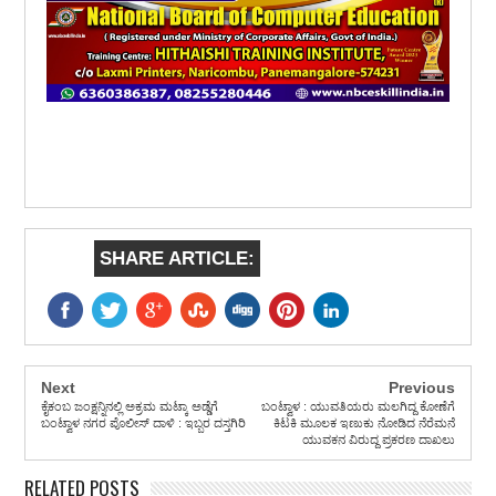
SHARE ARTICLE:
Next
Previous
ಕೈಕಂಬ ಜಂಕ್ಷನ್ನಿನಲ್ಲಿ ಅಕ್ರಮ ಮಟ್ಕಾ ಅಡ್ಡೆಗೆ
ಬಂಟ್ವಾಳ : ಯುವತಿಯರು ಮಲಗಿದ್ದ ಕೋಣೆಗೆ
ಬಂಟ್ವಾಳ ನಗರ ಪೊಲೀಸ್ ದಾಳಿ : ಇಬ್ಬರ ದಸ್ತಗಿರಿ
ಕಿಟಕಿ ಮೂಲಕ ಇಣುಕು ನೋಡಿದ ನೆರೆಮನೆ
ಯುವಕನ ವಿರುದ್ದ ಪ್ರಕರಣ ದಾಖಲು
RELATED POSTS