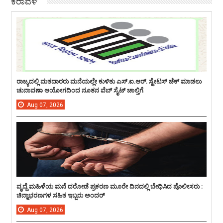
ಕರಾವಳಿ
ರಾಜ್ಯದಲ್ಲಿ ಮತದಾರರು ಮನೆಯಲ್ಲೇ ಕುಳಿತು ಎಸ್.ಐ.ಆರ್. ಸ್ಟೇಟಸ್ ಚೆಕ್ ಮಾಡಲು
ಚುನಾವಣಾ ಆಯೋಗದಿಂದ ನೂತನ ವೆಬ್ ಸೈಟ್ ಚಾಲ್ತಿಗೆ
Aug
07,
2026
ವೃದ್ದೆ ಮಹಿಳೆಯ ಮನೆ ದರೋಡೆ ಪ್ರಕರಣ ಮೂರೇ ದಿನದಲ್ಲಿ ಬೇಧಿಸಿದ ಪೊಲೀಸರು :
ಚಿನ್ನಾಭರಣಗಳ ಸಹಿತ ಇಬ್ಬರು ಅಂದರ್
Aug
07,
2026