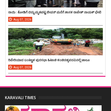
ರಾಯಿ : ತೋಡಿಗೆ ಬಿದ್ದು ಮೃತಪಟ್ಟ ಜೀವನ್ ಮನೆಗೆ ಶಾಸಕ ರಾಜೇಶ್ ನಾಯಕ್ ಭೇಟಿ
Aug
07,
2026
ರಿಪೇರಿಯಾದ ಬಂಟ್ವಾಳ ಪುರಸಭಾ ಹಿಟಾಚಿ ಕಂಚಿನಡ್ಕಪದವಿನಲ್ಲಿ ಚಾಲೂ
Aug
07,
2026
KARAVALI TIMES