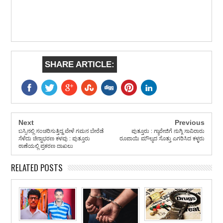
SHARE ARTICLE:
Next
Previous
ಬಸ್ಸಿನಲ್ಲಿ ಸಂಚರಿಸುತ್ತಿದ್ದ ವೇಳೆ ಗಮನ ಬೇರೆಡೆ
ಪುತ್ತೂರು : ಗ್ಯಾರೇಜಿಗೆ ನುಗ್ಗಿ ಸಾವಿರಾರು
ಸೆಳೆದು ಚಿನ್ನಾಭರಣ ಕಳವು : ಪುತ್ತೂರು
ರೂಪಾಯಿ ಮೌಲ್ಯದ ಸೊತ್ತು ಎಗರಿಸಿದ ಕಳ್ಳರು
ಠಾಣೆಯಲ್ಲಿ ಪ್ರಕರಣ ದಾಖಲು
RELATED POSTS