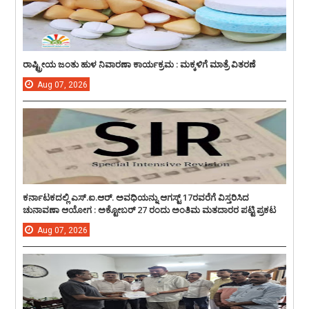
ರಾಷ್ಟ್ರೀಯ ಜಂತು ಹುಳ ನಿವಾರಣಾ ಕಾರ್ಯಕ್ರಮ : ಮಕ್ಕಳಿಗೆ ಮಾತ್ರೆ ವಿತರಣೆ
Aug
07,
2026
ಕರ್ನಾಟಕದಲ್ಲಿ ಎಸ್.ಐ.ಆರ್. ಅವಧಿಯನ್ನು ಆಗಸ್ಟ್ 17ರವರೆಗೆ ವಿಸ್ತರಿಸಿದ
ಚುನಾವಣಾ ಆಯೋಗ : ಅಕ್ಟೋಬರ್ 27 ರಂದು ಅಂತಿಮ ಮತದಾರರ ಪಟ್ಟಿ ಪ್ರಕಟ
Aug
07,
2026