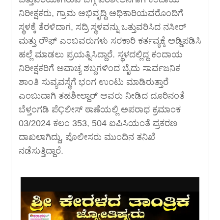
ನಿರೀಕ್ಷಕರು, ಗ್ರಾಮ ಅಭಿವೃದ್ದಿ ಅಧಿಕಾರಿಯವರೊಂದಿಗೆ
ಸ್ಥಳಕ್ಕೆ ತೆರಳಿದಾಗ, ಸದ್ರಿ ಸ್ಥಳವನ್ನು ಒತ್ತುವರಿಸಿದ ನಸೀರ್
ಮತ್ತು ರೌಫ್ ಎಂಬವರುಗಳು ಸರಕಾರಿ ಕರ್ತವ್ಯಕ್ಕೆ ಅಡ್ಡಿಪಡಿಸಿ
ಹಲ್ಲೆ ಮಾಡಲು ಪ್ರಯತ್ನಿಸಿದ್ದಾರೆ. ಸ್ಥಳದಲ್ಲಿದ್ದ ಕಂದಾಯ
ನಿರೀಕ್ಷಕರಿಗೆ ಅವಾಚ್ಯ ಶಬ್ದಗಳಿಂದ ಬೈದು ಸಾರ್ವಜನಿಕ
ಶಾಂತಿ ಸುವ್ಯವಸ್ಥೆಗೆ ಭಂಗ ಉಂಟು ಮಾಡಿರುತ್ತಾರೆ
ಎಂಬುದಾಗಿ ತಹಶೀಲ್ದಾರ್ ಅವರು ನೀಡಿದ ದೂರಿನಂತೆ
ಬೆಳ್ತಂಗಡಿ ಪೆÇಲೀಸ್ ಠಾಣೆಯಲ್ಲಿ ಅಪರಾಧ ಕ್ರಮಾಂಕ
03/2024 ಕಲಂ 353, 504 ಐಪಿಸಿಯಂತೆ ಪ್ರಕರಣ
ದಾಖಲಾಗಿದ್ದು, ಪೊಲೀಸರು ಮುಂದಿನ ತನಿಖೆ
ನಡೆಸುತ್ತಿದ್ದಾರೆ.