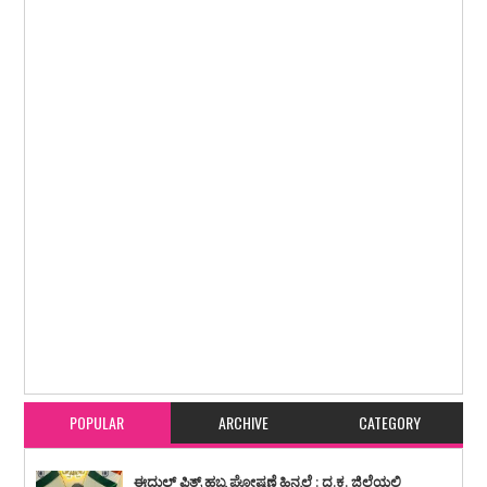
Item Reviewed:
ಬೆಳ್ತಂಗಡಿ : ಸರಕಾರಿ ಜಮೀನು ಒತ್ತುವರಿ ಬಗ್ಗೆ ಸ್ಥಳ ಪರಿಶೀಲನೆಗೆ ತೆರಳಿದ
ತಹಶೀಲ್ದಾರ್ ಸಹಿತ ಕಂದಾಯ ಇಲಾಖಾಧಿಕಾರಿಗಳ ಕರ್ತವ್ಯಕ್ಕೆ ಅಡ್ಡಿ, ಹಲ್ಲೆಗೆ ಯತ್ನ, ದೂರು ದಾಖಲು
Rating:
5
Reviewed By:
karavali Times
POPULAR
ARCHIVE
CATEGORY
ಈದುಲ್ ಫಿತ್ರ್ ಹಬ್ಬ ಘೋಷಣೆ ಹಿನ್ನಲೆ : ದ.ಕ. ಜಿಲ್ಲೆಯಲ್ಲಿ