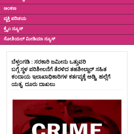
ಅಂಕಣ
ವ್ಯಕ್ತಿ ಪರಿಚಯ
ಕ್ರೈಂ ನ್ಯೂಸ್
ಸೋಶಿಯಲ್ ಮೀಡಿಯಾ ನ್ಯೂಸ್
ಬೆಳ್ತಂಗಡಿ : ಸರಕಾರಿ ಜಮೀನು ಒತ್ತುವರಿ
ಬಗ್ಗೆ ಸ್ಥಳ ಪರಿಶೀಲನೆಗೆ ತೆರಳಿದ ತಹಶೀಲ್ದಾರ್ ಸಹಿತ
ಕಂದಾಯ ಇಲಾಖಾಧಿಕಾರಿಗಳ ಕರ್ತವ್ಯಕ್ಕೆ ಅಡ್ಡಿ, ಹಲ್ಲೆಗೆ
ಯತ್ನ, ದೂರು ದಾಖಲು