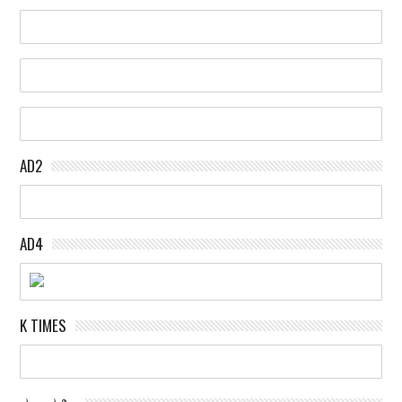
AD2
AD4
K TIMES