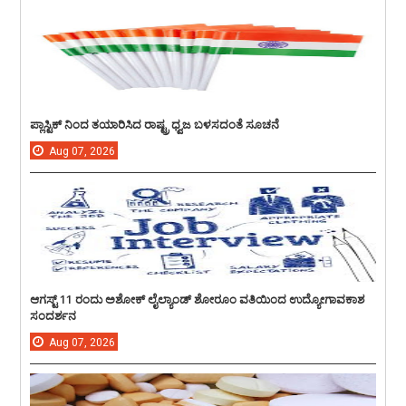
ಪ್ಲಾಸ್ಟಿಕ್ ನಿಂದ ತಯಾರಿಸಿದ ರಾಷ್ಟ್ರ ಧ್ವಜ ಬಳಸದಂತೆ ಸೂಚನೆ
Aug
07,
2026
ಆಗಸ್ಟ್ 11 ರಂದು ಅಶೋಕ್ ಲೈಲ್ಯಾಂಡ್ ಶೋರೂಂ ವತಿಯಿಂದ ಉದ್ಯೋಗಾವಕಾಶ
ಸಂದರ್ಶನ
Aug
07,
2026