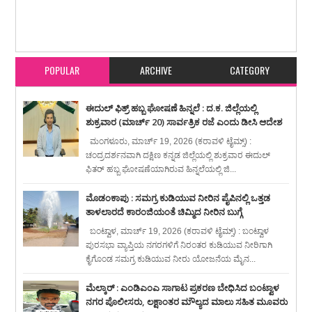
Item Reviewed:
ಬಂಟ್ವಾಳದಲ್ಲಿ ಮುಂದುವರಿದ ಮಳೆ ಬಿರುಸು : ಹಲವೆಡೆ ವ್ಯಾಪಕ ಹಾನಿ
Rating:
5
Reviewed By:
karavali Times
POPULAR
ARCHIVE
CATEGORY
ಈದುಲ್ ಫಿತ್ರ್ ಹಬ್ಬ ಘೋಷಣೆ ಹಿನ್ನಲೆ : ದ.ಕ. ಜಿಲ್ಲೆಯಲ್ಲಿ
ಶುಕ್ರವಾರ (ಮಾರ್ಚ್ 20) ಸಾರ್ವತ್ರಿಕ ರಜೆ ಎಂದು ಡೀಸಿ ಆದೇಶ
ಮಂಗಳೂರು, ಮಾರ್ಚ್ 19, 2026 (ಕರಾವಳಿ ಟೈಮ್ಸ್) :
ಚಂದ್ರದರ್ಶನವಾಗಿ ದಕ್ಷಿಣ ಕನ್ನಡ ಜಿಲ್ಲೆಯಲ್ಲಿ ಶುಕ್ರವಾರ ಈದುಲ್
ಫಿತರ್ ಹಬ್ಬ ಘೋಷಣೆಯಾಗಿರುವ ಹಿನ್ನಲೆಯಲ್ಲಿ ಜಿ...
ಮೊಡಂಕಾಪು : ಸಮಗ್ರ ಕುಡಿಯುವ ನೀರಿನ ಪೈಪಿನಲ್ಲಿ ಒತ್ತಡ
ತಾಳಲಾರದೆ ಕಾರಂಜಿಯಂತೆ ಚಿಮ್ಮಿದ ನೀರಿನ ಬುಗ್ಗೆ
ಬಂಟ್ವಾಳ, ಮಾರ್ಚ್ 19, 2026 (ಕರಾವಳಿ ಟೈಮ್ಸ್) : ಬಂಟ್ವಾಳ
ಪುರಸಭಾ ವ್ಯಾಪ್ತಿಯ ನಗರಗಳಿಗೆ ನಿರಂತರ ಕುಡಿಯುವ ನೀರಿಗಾಗಿ
ಕೈಗೊಂಡ ಸಮಗ್ರ ಕುಡಿಯುವ ನೀರು ಯೋಜನೆಯ ಮೈನ...
ಮೆಲ್ಕಾರ್ : ಎಂಡಿಎಂಎ ಸಾಗಾಟ ಪ್ರಕರಣ ಬೇಧಿಸಿದ ಬಂಟ್ವಾಳ
ನಗರ ಪೊಲೀಸರು, ಲಕ್ಷಾಂತರ ಮೌಲ್ಯದ ಮಾಲು ಸಹಿತ ಮೂವರು