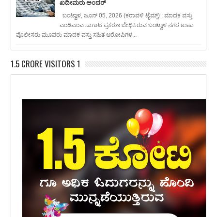
ಖದೀಮರು ಅಂದರ್
ಬಂಟ್ವಾಳ, ಜೂನ್ 05, 2026 (ಕರಾವಳಿ ಟೈಮ್ಸ್) : ಮಾದಕ ವಸ್ತು
ಎಂಡಿಎಂಎ ಸಾಗಾಟ ಪ್ರಕರಣ ಬೇಧಿಸಿರುವ ಬಂಟ್ವಾಳ ನಗರ ಠಾಣಾ
ಪೊಲೀಸರು ಮೂವರು ಮಾದಕ ವಸ್ತು ಸಹಿತ ಆರೋಪಿಗಳ...
1.5 CRORE VISITORS 1