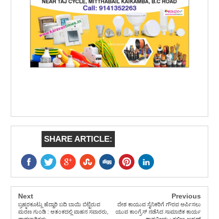
SHARE ARTICLE:
Next
Previous
ಬ್ರಹ್ಮರಕೂಟ್ಲು ಹೆದ್ದಾರಿ ಬದಿ ಬಾಯಿ ಬಿಟ್ಟಿರುವ
ದೇಶ ಕಾಯುವ ಸೈನಿಕರಿಗೆ ಗೌರವ ಅರ್ಪಿಸಲು
ಮರಣ ಗುಂಡಿ : ಆತಂಕದಲ್ಲಿ ವಾಹನ ಸವಾರರು,
ಯುವ ಕಾಂಗ್ರೆಸ್ ನಡೆಸಿದ ಸಾಮಾಜಿಕ ಕಾರ್ಯ
ಪಾದಚಾರಿಗಳು
ಶ್ಲಾಘನೀಯ : ಸಲೀಂ ಅಹ್ಮದ್