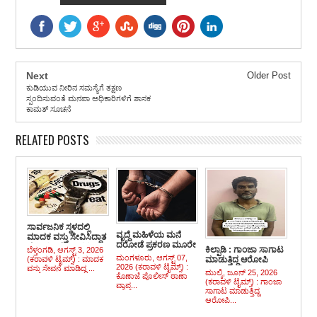
Next
Older Post
ಕುಡಿಯುವ ನೀರಿನ ಸಮಸ್ಯೆಗೆ ತಕ್ಷಣ
ಸ್ಪಂದಿಸುವಂತೆ ಮನಪಾ ಅಧಿಕಾರಿಗಳಿಗೆ ಶಾಸಕ
ಕಾಮತ್ ಸೂಚನೆ
RELATED POSTS
ಸಾರ್ವಜನಿಕ ಸ್ಥಳದಲ್ಲಿ
ವೃದ್ದೆ ಮಹಿಳೆಯ ಮನೆ
ಮಾದಕ ವಸ್ತು ಸೇವಿಸಿದ್ದಾತ
ದರೋಡೆ ಪ್ರಕರಣ ಮೂರೇ
ಬೆಳ್ತಂಗಡಿ ಪೊಲೀಸರ
ಕಿಲ್ಪಾಡಿ : ಗಾಂಜಾ ಸಾಗಾಟ
ಬೆಳ್ತಂಗಡಿ, ಆಗಸ್ಟ್ 3, 2026
ದಿನದಲ್ಲಿ ಬೇಧಿಸಿದ
ವಶಕ್ಕೆ
ಮಂಗಳೂರು, ಆಗಸ್ಟ್ 07,
(ಕರಾವಳಿ ಟೈಮ್ಸ್) : ಮಾದಕ
ಮಾಡುತ್ತಿದ್ದ ಆರೋಪಿ
ಪೊಲೀಸರು :
2026 (ಕರಾವಳಿ ಟೈಮ್ಸ್) :
ವಸ್ತು ಸೇವನೆ ಮಾಡಿದ್ದ ...
ಬಂಧಿಸಿ 4 ಕೆಜಿ ಗಾಂಜಾ
ಮುಲ್ಕಿ, ಜೂನ್ 25, 2026
ಚಿನ್ನಾಭರಣಗಳ ಸಹಿತ
ಕೊಣಾಜೆ ಪೊಲೀಸ್ ಠಾಣಾ
ವಶಪಡಿಸಿಕೊಂಡ ಮುಲ್ಕಿ
(ಕರಾವಳಿ ಟೈಮ್ಸ್) : ಗಾಂಜಾ
ಇಬ್ಬರು ಅಂದರ್
ವ್ಯಾಪ್ತ...
ಪೊಲೀಸರು
ಸಾಗಾಟ ಮಾಡುತ್ತಿದ್ದ
ಆರೋಪಿ...