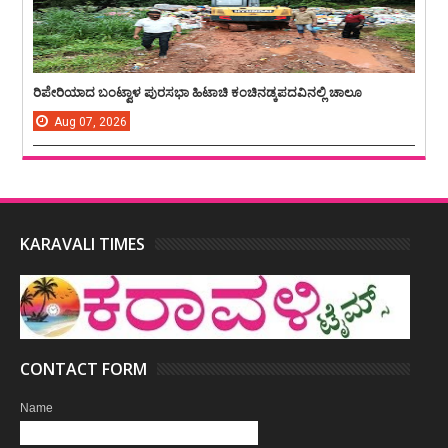
ರಿಪೇರಿಯಾದ ಬಂಟ್ವಾಳ ಪುರಸಭಾ ಹಿಟಾಚಿ ಕಂಚಿನಡ್ಕಪದವಿನಲ್ಲಿ ಚಾಲೂ
Aug
07,
2026
KARAVALI TIMES
CONTACT FORM
Name