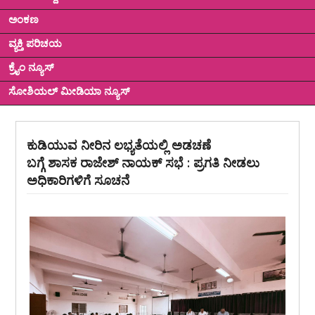
ಅಂಕಣ
ವ್ಯಕ್ತಿ ಪರಿಚಯ
ಕ್ರೈಂ ನ್ಯೂಸ್
ಸೋಶಿಯಲ್ ಮೀಡಿಯಾ ನ್ಯೂಸ್
ಕುಡಿಯುವ ನೀರಿನ ಲಭ್ಯತೆಯಲ್ಲಿ ಅಡಚಣೆ
ಬಗ್ಗೆ ಶಾಸಕ ರಾಜೇಶ್ ನಾಯಕ್ ಸಭೆ : ಪ್ರಗತಿ ನೀಡಲು
ಅಧಿಕಾರಿಗಳಿಗೆ ಸೂಚನೆ