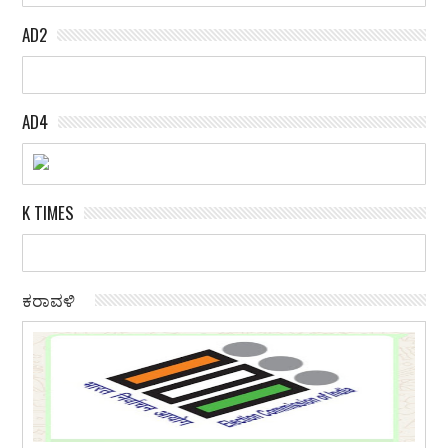
AD2
AD4
K TIMES
ಕರಾವಳಿ