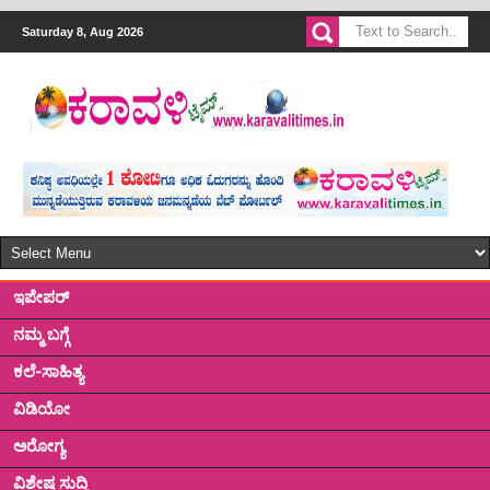
Saturday 8, Aug 2026
ಇಪೇಪರ್
ನಮ್ಮ ಬಗ್ಗೆ
ಕಲೆ-ಸಾಹಿತ್ಯ
ವಿಡಿಯೋ
ಅರೋಗ್ಯ
ವಿಶೇಷ ಸುದ್ದಿ