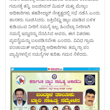
ಗಮನಕ್ಕೆ ತನ್ನಿ, ಜಲಜೀವನ್ ಮಿಷನ್ ಮತ್ತು ಮೆಸ್ಕಾಂ
ಅಧಿಕಾರಿಗಳು ತಹಶೀಲ್ದಾರ್ ನೇತೃತ್ವದಲ್ಲಿ ಸಭೆ ನಡೆಸಿ ಎಂದು
ಶಾಸಕರು ಸೂಚಿಸಿದರು. ಜಕ್ರಿಬೆಟ್ಟು ಡ್ಯಾಂ ಮಾಡಿದ ಬಳಿಕ
ಕುಡಿಯುವ ನೀರಿಗೆ ಸಮಸ್ಯೆ ಇಲ್ಲ, ಹಿಂದೆಲ್ಲಾ ನೀರಿಗಾಗಿ
ಸಮಸ್ಯೆ ಇದ್ದುದನ್ನು ನೆನಪಿಸಿದ ಅವರು, ಈಗ ವಿತರಣಾ
ವ್ಯವಸ್ಥೆಯನ್ನು ಬಲಪಡಿಸಬೇಕು ಎಂದರು. ವಿವಿಧ ಗ್ರಾಮ
ಪಂಚಾಯತ್ ಅಭಿವೃದ್ಧಿ ಅಧಿಕಾರಿಗಳು ತಮ್ಮ ಗ್ರಾ ಪಂ
ವ್ಯಾಪ್ತಿಗಳಲ್ಲಿನ ಸಮಸ್ಯೆಗಳ ಕುರಿತು ಗಮನ ಸೆಳೆದರು.