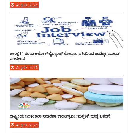
Aug
07,
2026
ಆಗಸ್ಟ್ 11 ರಂದು ಅಶೋಕ್ ಲೈಲ್ಯಾಂಡ್ ಶೋರೂಂ ವತಿಯಿಂದ ಉದ್ಯೋಗಾವಕಾಶ
ಸಂದರ್ಶನ
Aug
07,
2026
ರಾಷ್ಟ್ರೀಯ ಜಂತು ಹುಳ ನಿವಾರಣಾ ಕಾರ್ಯಕ್ರಮ : ಮಕ್ಕಳಿಗೆ ಮಾತ್ರೆ ವಿತರಣೆ
Aug
07,
2026