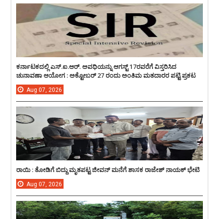
ಕರ್ನಾಟಕದಲ್ಲಿ ಎಸ್.ಐ.ಆರ್. ಅವಧಿಯನ್ನು ಆಗಸ್ಟ್ 17ರವರೆಗೆ ವಿಸ್ತರಿಸಿದ
ಚುನಾವಣಾ ಆಯೋಗ : ಅಕ್ಟೋಬರ್ 27 ರಂದು ಅಂತಿಮ ಮತದಾರರ ಪಟ್ಟಿ ಪ್ರಕಟ
Aug
07,
2026
ರಾಯಿ : ತೋಡಿಗೆ ಬಿದ್ದು ಮೃತಪಟ್ಟ ಜೀವನ್ ಮನೆಗೆ ಶಾಸಕ ರಾಜೇಶ್ ನಾಯಕ್ ಭೇಟಿ
Aug
07,
2026