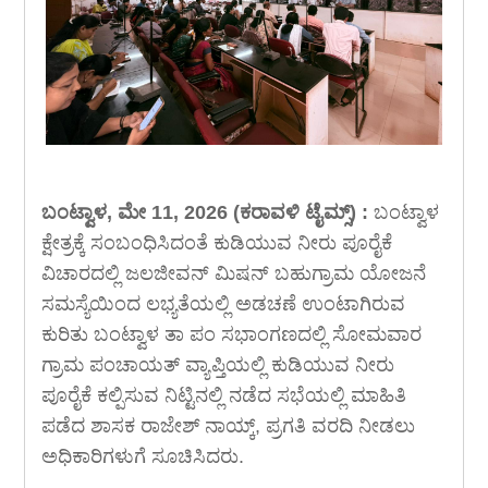
ಬಂಟ್ವಾಳ, ಮೇ 11, 2026 (ಕರಾವಳಿ ಟೈಮ್ಸ್) :
ಬಂಟ್ವಾಳ
ಕ್ಷೇತ್ರಕ್ಕೆ ಸಂಬಂಧಿಸಿದಂತೆ ಕುಡಿಯುವ ನೀರು ಪೂರೈಕೆ
ವಿಚಾರದಲ್ಲಿ ಜಲಜೀವನ್ ಮಿಷನ್ ಬಹುಗ್ರಾಮ ಯೋಜನೆ
ಸಮಸ್ಯೆಯಿಂದ ಲಭ್ಯತೆಯಲ್ಲಿ ಅಡಚಣೆ ಉಂಟಾಗಿರುವ
ಕುರಿತು ಬಂಟ್ವಾಳ ತಾ ಪಂ ಸಭಾಂಗಣದಲ್ಲಿ ಸೋಮವಾರ
ಗ್ರಾಮ ಪಂಚಾಯತ್ ವ್ಯಾಪ್ತಿಯಲ್ಲಿ ಕುಡಿಯುವ ನೀರು
ಪೂರೈಕೆ ಕಲ್ಪಿಸುವ ನಿಟ್ಟಿನಲ್ಲಿ ನಡೆದ ಸಭೆಯಲ್ಲಿ ಮಾಹಿತಿ
ಪಡೆದ ಶಾಸಕ ರಾಜೇಶ್ ನಾಯ್ಕ್, ಪ್ರಗತಿ ವರದಿ ನೀಡಲು
ಅಧಿಕಾರಿಗಳುಗೆ ಸೂಚಿಸಿದರು.