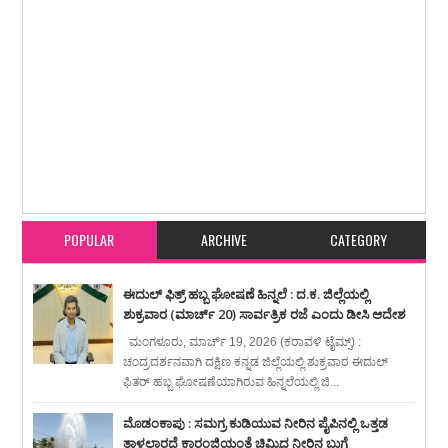
Item Reviewed:
ಕುಡಿಯುವ ನೀರಿನ ಲಭ್ಯತೆಯಲ್ಲಿ ಅಡಚಣೆ ಬಗ್ಗೆ ಶಾಸಕ ರಾಜೇಶ್ ನಾಯಕ್ ಸಭೆ
: ಪ್ರಗತಿ ನೀಡಲು ಅಧಿಕಾರಿಗಳಿಗೆ ಸೂಚನೆ
Rating:
5
Reviewed By:
karavali Times
POPULAR
ARCHIVE
CATEGORY
ಈದುಲ್ ಫಿತ್ರ್ ಹಬ್ಬ ಘೋಷಣೆ ಹಿನ್ನಲೆ : ದ.ಕ. ಜಿಲ್ಲೆಯಲ್ಲಿ
ಶುಕ್ರವಾರ (ಮಾರ್ಚ್ 20) ಸಾರ್ವತ್ರಿಕ ರಜೆ ಎಂದು ಡೀಸಿ ಆದೇಶ
ಮಂಗಳೂರು, ಮಾರ್ಚ್ 19, 2026 (ಕರಾವಳಿ ಟೈಮ್ಸ್) :
ಚಂದ್ರದರ್ಶನವಾಗಿ ದಕ್ಷಿಣ ಕನ್ನಡ ಜಿಲ್ಲೆಯಲ್ಲಿ ಶುಕ್ರವಾರ ಈದುಲ್
ಫಿತರ್ ಹಬ್ಬ ಘೋಷಣೆಯಾಗಿರುವ ಹಿನ್ನಲೆಯಲ್ಲಿ ಜಿ...
ಮೊಡಂಕಾಪು : ಸಮಗ್ರ ಕುಡಿಯುವ ನೀರಿನ ಪೈಪಿನಲ್ಲಿ ಒತ್ತಡ
ತಾಳಲಾರದೆ ಕಾರಂಜಿಯಂತೆ ಚಿಮ್ಮಿದ ನೀರಿನ ಬುಗ್ಗೆ