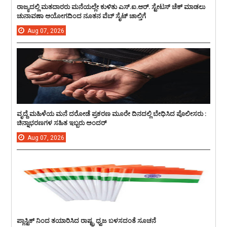
ರಾಜ್ಯದಲ್ಲಿ ಮತದಾರರು ಮನೆಯಲ್ಲೇ ಕುಳಿತು ಎಸ್.ಐ.ಆರ್. ಸ್ಟೇಟಸ್ ಚೆಕ್ ಮಾಡಲು
ಚುನಾವಣಾ ಆಯೋಗದಿಂದ ನೂತನ ವೆಬ್ ಸೈಟ್ ಚಾಲ್ತಿಗೆ
Aug
07,
2026
ವೃದ್ದೆ ಮಹಿಳೆಯ ಮನೆ ದರೋಡೆ ಪ್ರಕರಣ ಮೂರೇ ದಿನದಲ್ಲಿ ಬೇಧಿಸಿದ ಪೊಲೀಸರು :
ಚಿನ್ನಾಭರಣಗಳ ಸಹಿತ ಇಬ್ಬರು ಅಂದರ್
Aug
07,
2026
ಪ್ಲಾಸ್ಟಿಕ್ ನಿಂದ ತಯಾರಿಸಿದ ರಾಷ್ಟ್ರ ಧ್ವಜ ಬಳಸದಂತೆ ಸೂಚನೆ