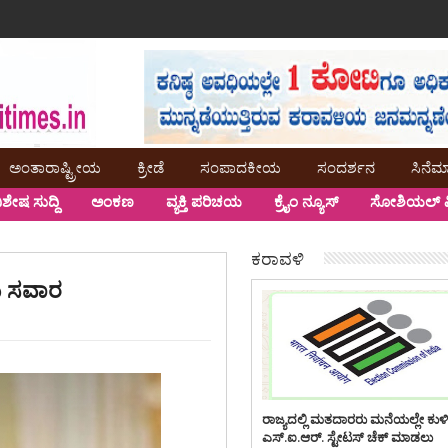
ಅಂತಾರಾಷ್ಟ್ರೀಯ
ಕ್ರೀಡೆ
ಸಂಪಾದಕೀಯ
ಸಂದರ್ಶನ
ಸಿನೆಮ
ಿಶೇಷ ಸುದ್ದಿ
ಅಂಕಣ
ವ್ಯಕ್ತಿ ಪರಿಚಯ
ಕ್ರೈಂ ನ್ಯೂಸ್
ಸೋಶಿಯಲ್ ಮ
ಕರಾವಳಿ
ದು ಸವಾರ
ರಾಜ್ಯದಲ್ಲಿ ಮತದಾರರು ಮನೆಯಲ್ಲೇ ಕುಳ
ಎಸ್.ಐ.ಆರ್. ಸ್ಟೇಟಸ್ ಚೆಕ್ ಮಾಡಲು