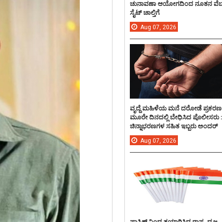
ಚುನಾವಣಾ ಆಯೋಗದಿಂದ ನೂತನ ವೆಬ
ಸೈಟ್ ಚಾಲ್ತಿಗೆ
Aug
07,
2026
ವೃದ್ದೆ ಮಹಿಳೆಯ ಮನೆ ದರೋಡೆ ಪ್ರಕರಣ
ಮೂರೇ ದಿನದಲ್ಲಿ ಬೇಧಿಸಿದ ಪೊಲೀಸರು 
ಚಿನ್ನಾಭರಣಗಳ ಸಹಿತ ಇಬ್ಬರು ಅಂದರ್
Aug
07,
2026
ಪ್ಲಾಸ್ಟಿಕ್ ನಿಂದ ತಯಾರಿಸಿದ ರಾಷ್ಟ್ರ ಧ್ವಜ