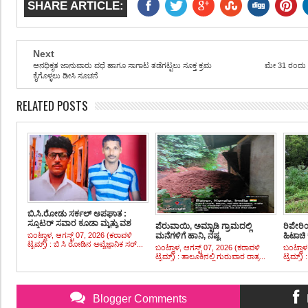
SHARE ARTICLE:
Next
ಅನಧಿಕೃತ ಜಾನುವಾರು ವಧೆ ಹಾಗೂ ಸಾಗಾಟ ತಡೆಗಟ್ಟಲು ಸೂಕ್ತ ಕ್ರಮ
ಮೇ 31 ರಂದು 
ಕೈಗೊಳ್ಳಲು ಡೀಸಿ ಸೂಚನೆ
RELATED POSTS
ಬಿ.ಸಿ.ರೋಡು ಸರ್ಕಲ್ ಅಪಘಾತ :
ಸ್ಕೂಟರ್ ಸವಾರ ಕೂಡಾ ಮೃತ್ಯು ವಶ
ಪೆರುವಾಯಿ, ಅಮ್ಟಾಡಿ ಗ್ರಾಮದಲ್ಲಿ
ರಿಪೇರ
ಬಂಟ್ವಾಳ, ಆಗಸ್ಟ್ 07, 2026 (ಕರಾವಳಿ
ಮನೆಗಳಿಗೆ ಹಾನಿ, ನಷ್ಟ
ಹಿಟಾಚಿ
ಟೈಮ್ಸ್) : ಬಿ ಸಿ ರೋಡಿನ ಅವೈಜ್ಞಾನಿಕ ಸರ್...
ಬಂಟ್ವಾಳ, ಆಗಸ್ಟ್ 07, 2026 (ಕರಾವಳಿ
ಬಂಟ್ವಾಳ
ಟೈಮ್ಸ್) : ತಾಲೂಕಿನಲ್ಲಿ ಗುರುವಾರ ರಾತ್ರ...
ಟೈಮ್ಸ್) 
Blogger Comments