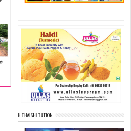
ನ್
ಚಿ
HITHAISHI TUTION