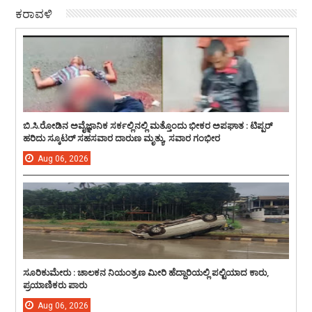
ಕರಾವಳಿ
ಬಿ.ಸಿ.ರೋಡಿನ ಅವೈಜ್ಞಾನಿಕ ಸರ್ಕಲ್ಲಿನಲ್ಲಿ ಮತ್ತೊಂದು ಭೀಕರ ಅಪಘಾತ : ಟಿಪ್ಪರ್
ಹರಿದು ಸ್ಕೂಟರ್ ಸಹಸವಾರ ದಾರುಣ ಮೃತ್ಯು, ಸವಾರ ಗಂಭೀರ
Aug
06,
2026
ಸೂರಿಕುಮೇರು : ಚಾಲಕನ ನಿಯಂತ್ರಣ ಮೀರಿ ಹೆದ್ದಾರಿಯಲ್ಲಿ ಪಲ್ಟಿಯಾದ ಕಾರು,
ಪ್ರಯಾಣಿಕರು ಪಾರು
Aug
06,
2026