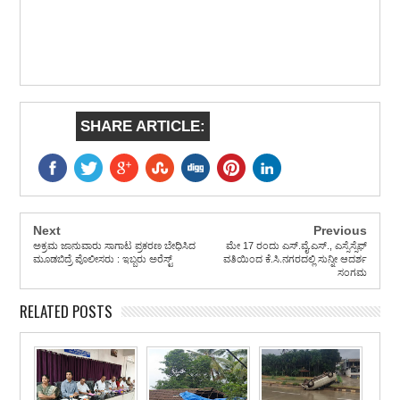
SHARE ARTICLE:
Next
Previous
ಅಕ್ರಮ ಜಾನುವಾರು ಸಾಗಾಟ ಪ್ರಕರಣ ಬೇಧಿಸಿದ
ಮೇ 17 ರಂದು ಎಸ್.ವೈ.ಎಸ್., ಎಸ್ಸೆಸ್ಸೆಫ್
ಮೂಡಬಿದ್ರೆ ಪೊಲೀಸರು : ಇಬ್ಬರು ಅರೆಸ್ಟ್
ವತಿಯಿಂದ ಕೆ.ಸಿ.ನಗರದಲ್ಲಿ ಸುನ್ನೀ ಆದರ್ಶ
ಸಂಗಮ
RELATED POSTS