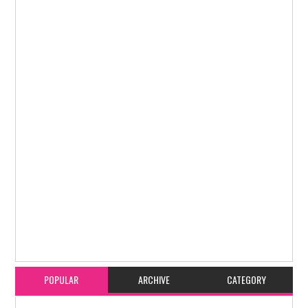
Item Reviewed:
ಬಂಟ್ವಾಳ ಸಮಾಜ ಸೇವಾ ಸಹಕಾರಿ ಬ್ಯಾಂಕಿನ 18ನೇ ಬೋಳಿಯಾರು ಶಾಖೆ
ಮೇ 17 ರಂದು ಉದ್ಘಾಟನೆ
Rating:
5
Reviewed By:
karavali Times
POPULAR
ARCHIVE
CATEGORY