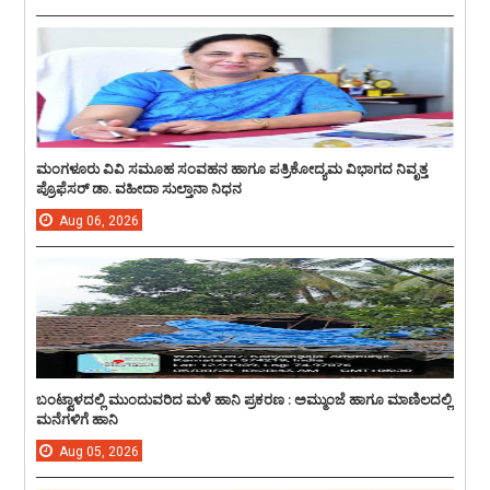
ಮಂಗಳೂರು ವಿವಿ ಸಮೂಹ ಸಂವಹನ ಹಾಗೂ ಪತ್ರಿಕೋದ್ಯಮ ವಿಭಾಗದ ನಿವೃತ್ತ
ಪ್ರೊಫೆಸರ್ ಡಾ. ವಹೀದಾ ಸುಲ್ತಾನಾ ನಿಧನ
Aug
06,
2026
ಬಂಟ್ವಾಳದಲ್ಲಿ ಮುಂದುವರಿದ ಮಳೆ ಹಾನಿ ಪ್ರಕರಣ : ಅಮ್ಮುಂಜೆ ಹಾಗೂ ಮಾಣಿಲದಲ್ಲಿ
ಮನೆಗಳಿಗೆ ಹಾನಿ
Aug
05,
2026