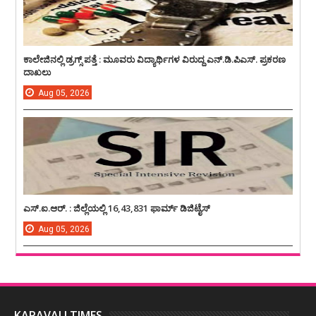
ಕಾಲೇಜಿನಲ್ಲಿ ಡ್ರಗ್ಸ್ ಪತ್ತೆ : ಮೂವರು ವಿದ್ಯಾರ್ಥಿಗಳ ವಿರುದ್ದ ಎನ್.ಡಿ.ಪಿಎಸ್. ಪ್ರಕರಣ
ದಾಖಲು
Aug
05,
2026
ಎಸ್.ಐ.ಆರ್. : ಜಿಲ್ಲೆಯಲ್ಲಿ 16,43,831 ಫಾರ್ಮ್ ಡಿಜಿಟೈಸ್
Aug
05,
2026
KARAVALI TIMES