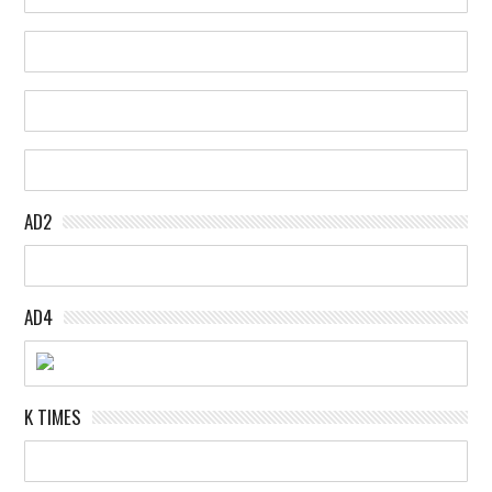
AD2
AD4
K TIMES