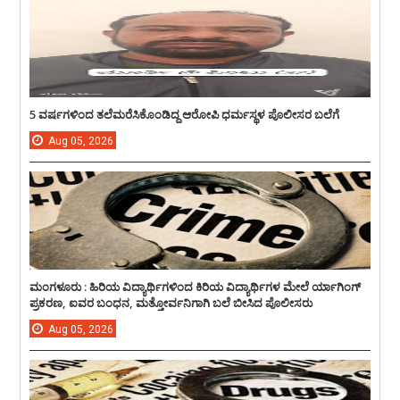
5 ವರ್ಷಗಳಿಂದ ತಲೆಮರೆಸಿಕೊಂಡಿದ್ದ ಆರೋಪಿ ಧರ್ಮಸ್ಥಳ ಪೊಲೀಸರ ಬಲೆಗೆ
Aug
05,
2026
ಮಂಗಳೂರು : ಹಿರಿಯ ವಿದ್ಯಾರ್ಥಿಗಳಿಂದ ಕಿರಿಯ ವಿದ್ಯಾರ್ಥಿಗಳ ಮೇಲೆ ರ್ಯಾಗಿಂಗ್
ಪ್ರಕರಣ, ಐವರ ಬಂಧನ, ಮತ್ತೋರ್ವನಿಗಾಗಿ ಬಲೆ ಬೀಸಿದ ಪೊಲೀಸರು
Aug
05,
2026