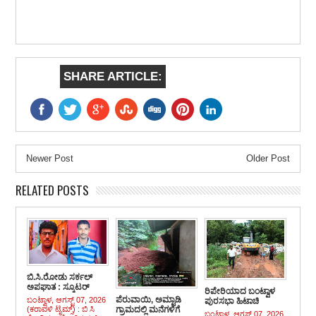
SHARE ARTICLE:
Newer Post
Older Post
RELATED POSTS
ಬಿ.ಸಿ.ರೋಡು ಸರ್ಕಲ್
ಅಪಘಾತ : ಸ್ಕೂಟರ್
ರಿಪೇರಿಯಾದ ಬಂಟ್ವಾಳ
ಸವಾರ ಕೂಡಾ ಮೃತ್ಯು ವಶ
ಪೆರುವಾಯಿ, ಅಮ್ಟಾಡಿ
ಬಂಟ್ವಾಳ, ಆಗಸ್ಟ್ 07, 2026
ಪುರಸಭಾ ಹಿಟಾಚಿ
(ಕರಾವಳಿ ಟೈಮ್ಸ್) : ಬಿ ಸಿ
ಗ್ರಾಮದಲ್ಲಿ ಮನೆಗಳಿಗೆ
ಕಂಚಿನಡ್ಕಪದವಿನಲ್ಲಿ
ಬಂಟ್ವಾಳ, ಆಗಸ್ಟ್ 07, 2026