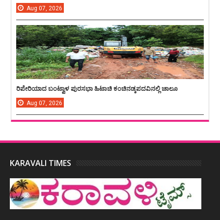
Aug
07,
2026
ರಿಪೇರಿಯಾದ ಬಂಟ್ವಾಳ ಪುರಸಭಾ ಹಿಟಾಚಿ ಕಂಚಿನಡ್ಕಪದವಿನಲ್ಲಿ ಚಾಲೂ
Aug
07,
2026
KARAVALI TIMES