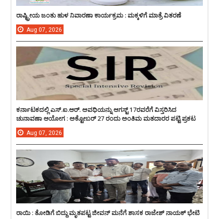
ರಾಷ್ಟ್ರೀಯ ಜಂತು ಹುಳ ನಿವಾರಣಾ ಕಾರ್ಯಕ್ರಮ : ಮಕ್ಕಳಿಗೆ ಮಾತ್ರೆ ವಿತರಣೆ
Aug
07,
2026
ಕರ್ನಾಟಕದಲ್ಲಿ ಎಸ್.ಐ.ಆರ್. ಅವಧಿಯನ್ನು ಆಗಸ್ಟ್ 17ರವರೆಗೆ ವಿಸ್ತರಿಸಿದ
ಚುನಾವಣಾ ಆಯೋಗ : ಅಕ್ಟೋಬರ್ 27 ರಂದು ಅಂತಿಮ ಮತದಾರರ ಪಟ್ಟಿ ಪ್ರಕಟ
Aug
07,
2026
ರಾಯಿ : ತೋಡಿಗೆ ಬಿದ್ದು ಮೃತಪಟ್ಟ ಜೀವನ್ ಮನೆಗೆ ಶಾಸಕ ರಾಜೇಶ್ ನಾಯಕ್ ಭೇಟಿ