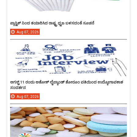
ಪ್ಲಾಸ್ಟಿಕ್ ನಿಂದ ತಯಾರಿಸಿದ ರಾಷ್ಟ್ರ ಧ್ವಜ ಬಳಸದಂತೆ ಸೂಚನೆ
Aug
07,
2026
ಆಗಸ್ಟ್ 11 ರಂದು ಅಶೋಕ್ ಲೈಲ್ಯಾಂಡ್ ಶೋರೂಂ ವತಿಯಿಂದ ಉದ್ಯೋಗಾವಕಾಶ
ಸಂದರ್ಶನ
Aug
07,
2026