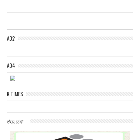
AD2
AD4
K TIMES
ಕರಾವಳಿ