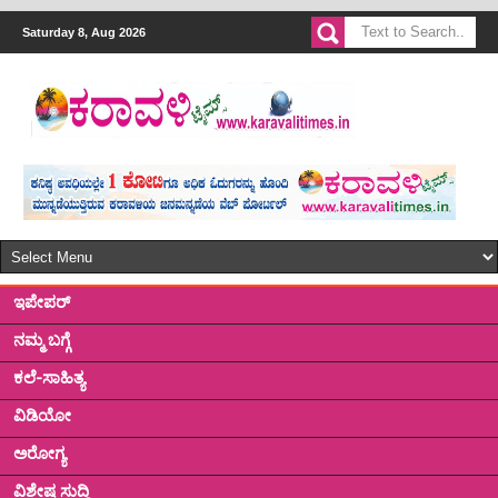
Saturday 8, Aug 2026
ಇಪೇಪರ್
ನಮ್ಮ ಬಗ್ಗೆ
ಕಲೆ-ಸಾಹಿತ್ಯ
ವಿಡಿಯೋ
ಅರೋಗ್ಯ
ವಿಶೇಷ ಸುದ್ದಿ