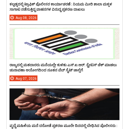
ಕಲ್ಲಡ್ಕದಲ್ಲಿ ಟ್ರಾಫಿಕ್ ಪೊಲೀಸರ ಕಾರ್ಯಾಚರಣೆ : ನಿಯಮ ಮೀರಿ ಶಾಲಾ ಮಕ್ಕಳ
ಸಾಗಾಟ ನಡೆಸುತ್ತಿದ್ದ ವಾಹನಗಳ ವಿರುದ್ದ ಪ್ರಕರಣ ದಾಖಲು
Aug
08,
2026
ರಾಜ್ಯದಲ್ಲಿ ಮತದಾರರು ಮನೆಯಲ್ಲೇ ಕುಳಿತು ಎಸ್.ಐ.ಆರ್. ಸ್ಟೇಟಸ್ ಚೆಕ್ ಮಾಡಲು
ಚುನಾವಣಾ ಆಯೋಗದಿಂದ ನೂತನ ವೆಬ್ ಸೈಟ್ ಚಾಲ್ತಿಗೆ
Aug
07,
2026
ವೃದ್ದೆ ಮಹಿಳೆಯ ಮನೆ ದರೋಡೆ ಪ್ರಕರಣ ಮೂರೇ ದಿನದಲ್ಲಿ ಬೇಧಿಸಿದ ಪೊಲೀಸರು :