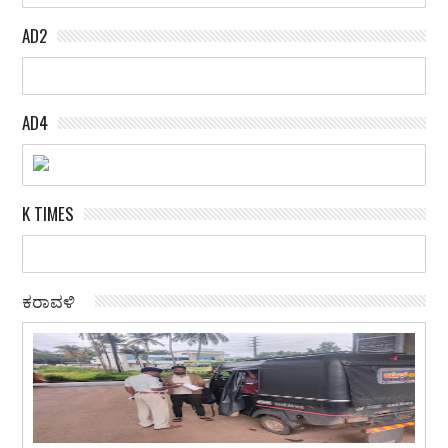
AD2
AD4
K TIMES
ಕರಾವಳಿ