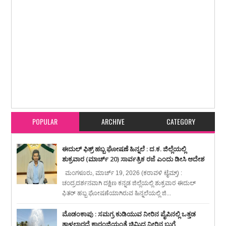
Item Reviewed:
ಸಾಮಾಜಿಕ ನ್ಯಾಯದ ಪರವಾಗಿ ಧ್ವನಿ ಎತ್ತುವವರು, ಕೋಮುವಾದದ ವಿರುದ್ಧ
ಹೋರಾಡುವವರು, ಸಂವಿಧಾನವನ್ನು ರಕ್ಷಿಸುವ ಹೋರಾಟಗಾರರು,್ತ ಪ್ರಗತಿಪರ ಚಿಂತನೆ
ಹೊಂದಿರುವ ಕಾಂಗ್ರೆಸ್ಸೇತರ ಕಾರ್ಯಕರ್ತರೂ ದೇಶದ ಈ ದುರಿತ ಕಾಲದಲ್ಲಿ ನಮ್ಮೊಂದಿಗೆ ಕೈ
ಜೋಡಿಸಿ : ಕೆಪಿಸಿಸಿ ನೂತನ ಅಧ್ಯಕ್ಷ ಬಿ.ಕೆ. ಹರಿಪ್ರಸಾದ್ ಕರೆ
Rating:
5
Reviewed By:
karavali Times
POPULAR
ARCHIVE
CATEGORY
ಈದುಲ್ ಫಿತ್ರ್ ಹಬ್ಬ ಘೋಷಣೆ ಹಿನ್ನಲೆ : ದ.ಕ. ಜಿಲ್ಲೆಯಲ್ಲಿ
ಶುಕ್ರವಾರ (ಮಾರ್ಚ್ 20) ಸಾರ್ವತ್ರಿಕ ರಜೆ ಎಂದು ಡೀಸಿ ಆದೇಶ
ಮಂಗಳೂರು, ಮಾರ್ಚ್ 19, 2026 (ಕರಾವಳಿ ಟೈಮ್ಸ್) :
ಚಂದ್ರದರ್ಶನವಾಗಿ ದಕ್ಷಿಣ ಕನ್ನಡ ಜಿಲ್ಲೆಯಲ್ಲಿ ಶುಕ್ರವಾರ ಈದುಲ್
ಫಿತರ್ ಹಬ್ಬ ಘೋಷಣೆಯಾಗಿರುವ ಹಿನ್ನಲೆಯಲ್ಲಿ ಜಿ...
ಮೊಡಂಕಾಪು : ಸಮಗ್ರ ಕುಡಿಯುವ ನೀರಿನ ಪೈಪಿನಲ್ಲಿ ಒತ್ತಡ
ತಾಳಲಾರದೆ ಕಾರಂಜಿಯಂತೆ ಚಿಮ್ಮಿದ ನೀರಿನ ಬುಗ್ಗೆ