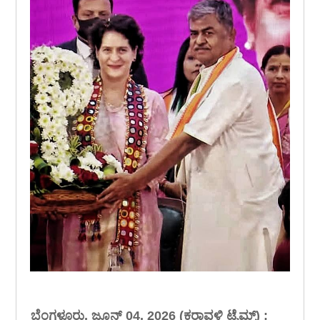
ಬೆಂಗಳೂರು, ಜೂನ್ 04, 2026 (ಕರಾವಳಿ ಟೈಮ್ಸ್) :