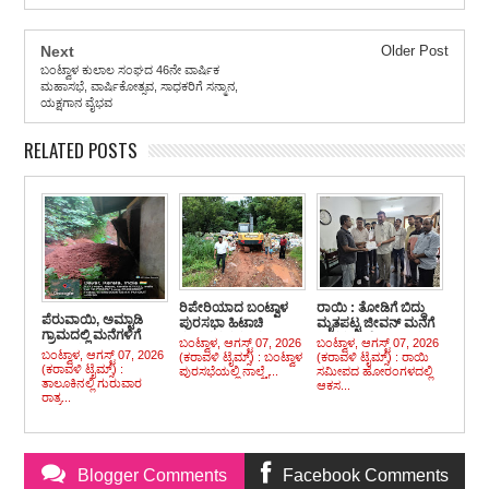
Next
Older Post
ಬಂಟ್ವಾಳ ಕುಲಾಲ ಸಂಘದ 46ನೇ ವಾರ್ಷಿಕ
ಮಹಾಸಭೆ, ವಾರ್ಷಿಕೋತ್ಸವ, ಸಾಧಕರಿಗೆ ಸನ್ಮಾನ,
ಯಕ್ಷಗಾನ ವೈಭವ
RELATED POSTS
ರಿಪೇರಿಯಾದ ಬಂಟ್ವಾಳ
ರಾಯಿ : ತೋಡಿಗೆ ಬಿದ್ದು
ಪೆರುವಾಯಿ, ಅಮ್ಟಾಡಿ
ಪುರಸಭಾ ಹಿಟಾಚಿ
ಮೃತಪಟ್ಟ ಜೀವನ್ ಮನೆಗೆ
ಗ್ರಾಮದಲ್ಲಿ ಮನೆಗಳಿಗೆ
ಕಂಚಿನಡ್ಕಪದವಿನಲ್ಲಿ
ಶಾಸಕ ರಾಜೇಶ್ ನಾಯಕ್
ಬಂಟ್ವಾಳ, ಆಗಸ್ಟ್ 07, 2026
ಬಂಟ್ವಾಳ, ಆಗಸ್ಟ್ 07, 2026
ಹಾನಿ, ನಷ್ಟ
ಚಾಲೂ
ಭೇಟಿ
ಬಂಟ್ವಾಳ, ಆಗಸ್ಟ್ 07, 2026
(ಕರಾವಳಿ ಟೈಮ್ಸ್) : ಬಂಟ್ವಾಳ
(ಕರಾವಳಿ ಟೈಮ್ಸ್) : ರಾಯಿ
(ಕರಾವಳಿ ಟೈಮ್ಸ್) :
ಪುರಸಭೆಯಲ್ಲಿ ನಾಲ್ಕೈ...
ಸಮೀಪದ ಹೋರಂಗಳದಲ್ಲಿ
ತಾಲೂಕಿನಲ್ಲಿ ಗುರುವಾರ
ಆಕಸ...
ರಾತ್ರ...
Blogger Comments
Facebook Comments