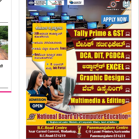
ನ್
ಚಿ