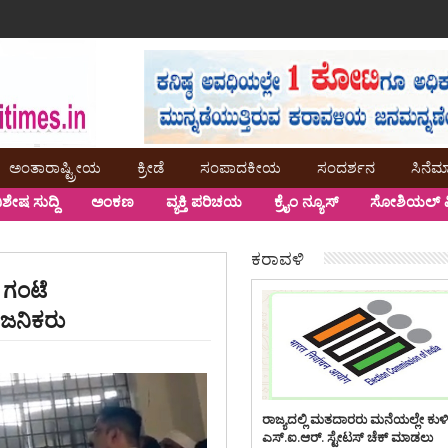
ಅಂತಾರಾಷ್ಟ್ರೀಯ
ಕ್ರೀಡೆ
ಸಂಪಾದಕೀಯ
ಸಂದರ್ಶನ
ಸಿನೆಮ
ಿಶೇಷ ಸುದ್ದಿ
ಅಂಕಣ
ವ್ಯಕ್ತಿ ಪರಿಚಯ
ಕ್ರೈಂ ನ್ಯೂಸ್
ಸೋಶಿಯಲ್ ಮ
ಕರಾವಳಿ
ು ಗಂಟೆ
್ವಜನಿಕರು
ರಾಜ್ಯದಲ್ಲಿ ಮತದಾರರು ಮನೆಯಲ್ಲೇ ಕುಳ
ಎಸ್.ಐ.ಆರ್. ಸ್ಟೇಟಸ್ ಚೆಕ್ ಮಾಡಲು