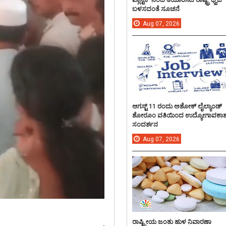
ಬಳಸದಂತೆ ಸೂಚನೆ
Aug
07,
2026
ಆಗಸ್ಟ್ 11 ರಂದು ಅಶೋಕ್ ಲೈಲ್ಯಾಂಡ್
ಶೋರೂಂ ವತಿಯಿಂದ ಉದ್ಯೋಗಾವಕಾ
ಸಂದರ್ಶನ
Aug
07,
2026
ರಾಷ್ಟ್ರೀಯ ಜಂತು ಹುಳ ನಿವಾರಣಾ