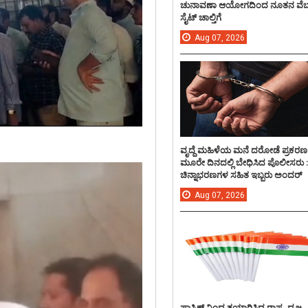
ಚುನಾವಣಾ ಆಯೋಗದಿಂದ ನೂತನ ವೆಬ
ಸೈಟ್ ಚಾಲ್ತಿಗೆ
Aug
07,
2026
ವೃದ್ದೆ ಮಹಿಳೆಯ ಮನೆ ದರೋಡೆ ಪ್ರಕರಣ
ಮೂರೇ ದಿನದಲ್ಲಿ ಬೇಧಿಸಿದ ಪೊಲೀಸರು 
ಚಿನ್ನಾಭರಣಗಳ ಸಹಿತ ಇಬ್ಬರು ಅಂದರ್
Aug
07,
2026
ಪ್ಲಾಸ್ಟಿಕ್ ನಿಂದ ತಯಾರಿಸಿದ ರಾಷ್ಟ್ರ ಧ್ವಜ