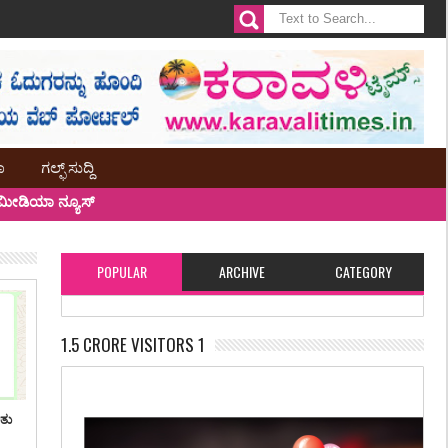
ಾ
ಗಲ್ಫ್ ಸುದ್ದಿ
ೀಡಿಯಾ ನ್ಯೂಸ್
POPULAR
ARCHIVE
CATEGORY
1.5 CRORE VISITORS 1
ಿತು