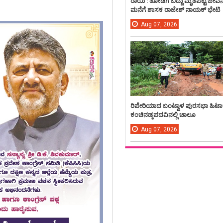
ರಾಯಿ : ತೋಡಿಗೆ ಬಿದ್ದು ಮೃತಪಟ್ಟ ಜೀವ
ಮನೆಗೆ ಶಾಸಕ ರಾಜೇಶ್ ನಾಯಕ್ ಭೇಟಿ
Aug
07,
2026
ರಿಪೇರಿಯಾದ ಬಂಟ್ವಾಳ ಪುರಸಭಾ ಹಿಟಾ
ಕಂಚಿನಡ್ಕಪದವಿನಲ್ಲಿ ಚಾಲೂ
Aug
07,
2026