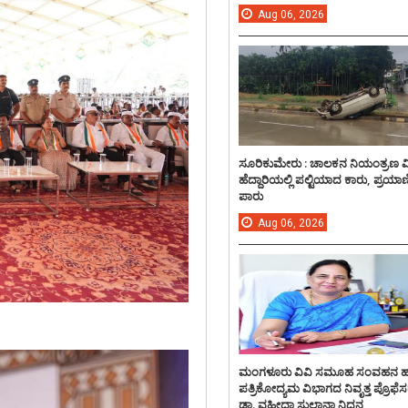
Aug
06,
2026
ಸೂರಿಕುಮೇರು : ಚಾಲಕನ ನಿಯಂತ್ರಣ 
ಹೆದ್ದಾರಿಯಲ್ಲಿ ಪಲ್ಟಿಯಾದ ಕಾರು, ಪ್ರಯಾ
ಪಾರು
Aug
06,
2026
ಮಂಗಳೂರು ವಿವಿ ಸಮೂಹ ಸಂವಹನ 
ಪತ್ರಿಕೋದ್ಯಮ ವಿಭಾಗದ ನಿವೃತ್ತ ಪ್ರೊಫೆಸ
ಡಾ. ವಹೀದಾ ಸುಲ್ತಾನಾ ನಿಧನ