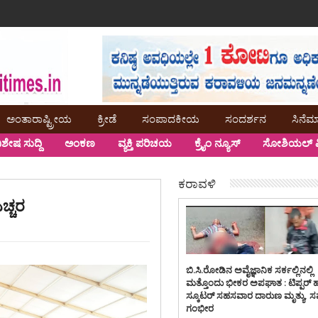
ಅಂತಾರಾಷ್ಟ್ರೀಯ
ಕ್ರೀಡೆ
ಸಂಪಾದಕೀಯ
ಸಂದರ್ಶನ
ಸಿನೆಮ
ಿಶೇಷ ಸುದ್ದಿ
ಅಂಕಣ
ವ್ಯಕ್ತಿ ಪರಿಚಯ
ಕ್ರೈಂ ನ್ಯೂಸ್
ಸೋಶಿಯಲ್ ಮ
ಕರಾವಳಿ
ಚ್ಚರ
ಬಿ.ಸಿ.ರೋಡಿನ ಅವೈಜ್ಞಾನಿಕ ಸರ್ಕಲ್ಲಿನಲ್ಲಿ
ಮತ್ತೊಂದು ಭೀಕರ ಅಪಘಾತ : ಟಿಪ್ಪರ್ 
ಸ್ಕೂಟರ್ ಸಹಸವಾರ ದಾರುಣ ಮೃತ್ಯು, 
ಗಂಭೀರ