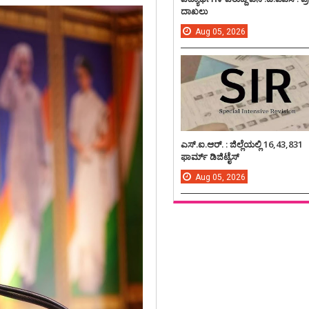
ದಾಖಲು
Aug
05,
2026
ಎಸ್.ಐ.ಆರ್. : ಜಿಲ್ಲೆಯಲ್ಲಿ 16,43,831
ಫಾರ್ಮ್ ಡಿಜಿಟೈಸ್
Aug
05,
2026