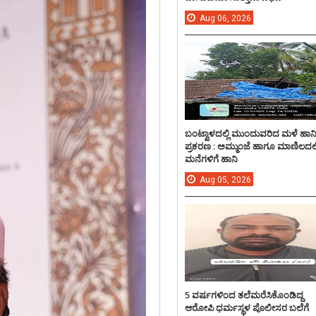
Aug
06,
2026
ಬಂಟ್ವಾಳದಲ್ಲಿ ಮುಂದುವರಿದ ಮಳೆ ಹಾನ
ಪ್ರಕರಣ : ಅಮ್ಮುಂಜೆ ಹಾಗೂ ಮಾಣಿಲದಲ್ಲ
ಮನೆಗಳಿಗೆ ಹಾನಿ
Aug
05,
2026
5 ವರ್ಷಗಳಿಂದ ತಲೆಮರೆಸಿಕೊಂಡಿದ್ದ
ಆರೋಪಿ ಧರ್ಮಸ್ಥಳ ಪೊಲೀಸರ ಬಲೆಗೆ