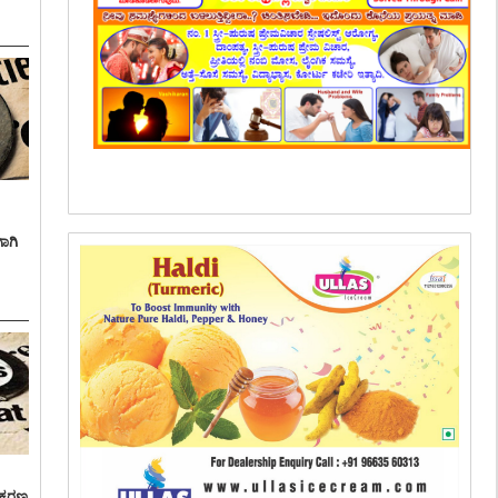
ಾಗಿ
್ರಕರಣ