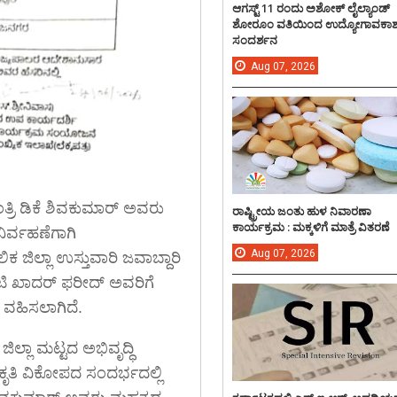
ಆಗಸ್ಟ್ 11 ರಂದು ಅಶೋಕ್ ಲೈಲ್ಯಾಂಡ್
ಶೋರೂಂ ವತಿಯಿಂದ ಉದ್ಯೋಗಾವಕಾ
ಸಂದರ್ಶನ
Aug
07,
2026
್ರಿ ಡಿಕೆ ಶಿವಕುಮಾರ್ ಅವರು
ರಾಷ್ಟ್ರೀಯ ಜಂತು ಹುಳ ನಿವಾರಣಾ
ಕಾರ್ಯಕ್ರಮ : ಮಕ್ಕಳಿಗೆ ಮಾತ್ರೆ ವಿತರಣೆ
ಿರ್ವಹಣೆಗಾಗಿ
Aug
07,
2026
 ಜಿಲ್ಲಾ ಉಸ್ತುವಾರಿ ಜವಾಬ್ದಾರಿ
 ಟಿ ಖಾದರ್ ಫರೀದ್ ಅವರಿಗೆ
ರಿ ವಹಿಸಲಾಗಿದೆ.
ಲ್ಲಾ ಮಟ್ಟದ ಅಭಿವೃದ್ಧಿ
್ರಕೃತಿ ವಿಕೋಪದ ಸಂದರ್ಭದಲ್ಲಿ