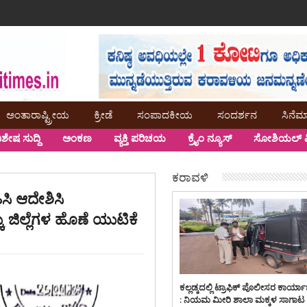
ಅಂತಾರಾಷ್ಟ್ರೀಯ
ಕ್ರೀಡೆ
ಸಂಪಾದಕೀಯ
ಸಂದರ್ಶನ
ಸಿನೆಮ
ಿಶೇಷ ಸುದ್ದಿ
ಅಂಕಣ
ವ್ಯಕ್ತಿ ಪರಿಚಯ
ಕ್ರೈಂ ನ್ಯೂಸ್
ಸೋಶಿಯಲ್ ಮ
ಕರಾವಳಿ
ಿಸಿ ಆದೇಶಿಸಿ
ಕು ಜಿಲ್ಲೆಗಳ ಹೊಣೆ ಯುಟಿಕೆ
ಕಲ್ಲಡ್ಕದಲ್ಲಿ ಟ್ರಾಫಿಕ್ ಪೊಲೀಸರ ಕಾರ್ಯ
: ನಿಯಮ ಮೀರಿ ಶಾಲಾ ಮಕ್ಕಳ ಸಾಗಾಟ