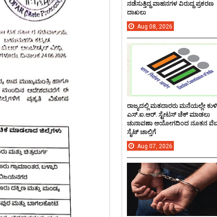
ನಡೆಸುತ್ತಿದ್ದ ವಾಹನಗಳ ವಿರುದ್ದ ಪ್ರಕರಣ
ದಾಖಲು
Aug
08,
2026
ರಾಜ್ಯದಲ್ಲಿ ಮತದಾರರು ಮನೆಯಲ್ಲೇ ಕುಳ
ಎಸ್.ಐ.ಆರ್. ಸ್ಟೇಟಸ್ ಚೆಕ್ ಮಾಡಲು
ಚುನಾವಣಾ ಆಯೋಗದಿಂದ ನೂತನ ವೆಬ
ಸೈಟ್ ಚಾಲ್ತಿಗೆ
Aug
07,
2026