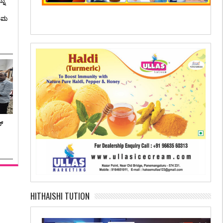
ನು
ತಿಮ
ನ್
HITHAISHI TUTION