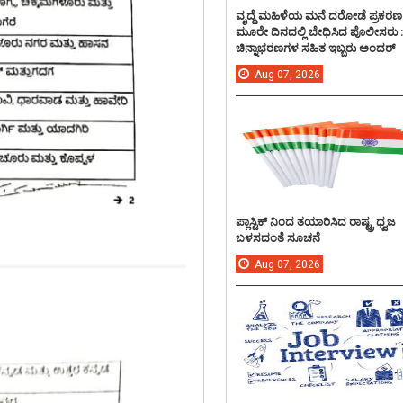
ವೃದ್ದೆ ಮಹಿಳೆಯ ಮನೆ ದರೋಡೆ ಪ್ರಕರಣ
ಮೂರೇ ದಿನದಲ್ಲಿ ಬೇಧಿಸಿದ ಪೊಲೀಸರು 
ಚಿನ್ನಾಭರಣಗಳ ಸಹಿತ ಇಬ್ಬರು ಅಂದರ್
Aug
07,
2026
ಪ್ಲಾಸ್ಟಿಕ್ ನಿಂದ ತಯಾರಿಸಿದ ರಾಷ್ಟ್ರ ಧ್ವಜ
ಬಳಸದಂತೆ ಸೂಚನೆ
Aug
07,
2026