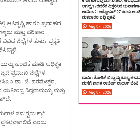
 ಶಿವಕುಮಾರ್ ಅವರು ಮಹತ್ವದ
ಕರ್ನಾಟಕದಲ್ಲಿ ಎಸ್.ಐ.ಆರ್. ಅವಧಿಯನ್
ಆಗಸ್ಟ್ 17ರವರೆಗೆ ವಿಸ್ತರಿಸಿದ ಚುನಾವಣಾ
ಆಯೋಗ : ಅಕ್ಟೋಬರ್ 27 ರಂದು ಅಂ
ಮತದಾರರ ಪಟ್ಟಿ ಪ್ರಕಟ
ಲ್ಲಿ ಅತಿವೃಷ್ಟಿ ಹಾಗೂ ಪ್ರವಾಹದ
Aug
07,
2026
ೈಗೊಳ್ಳಲು ಮತ್ತು ಪರಿಹಾರ
ಿಧ ಜಿಲ್ಲೆಗಳ ತುರ್ತು ಪ್ರಕೃತಿ
ಿದ್ದಾರೆ.
ಿಯನ್ನು ಹಂಚಿಕೆ ಮಾಡಿ ಅಧಿಕೃತ
್ಯದ ಪ್ರಮುಖ ಜಿಲ್ಲೆಗಳ
ರಾಯಿ : ತೋಡಿಗೆ ಬಿದ್ದು ಮೃತಪಟ್ಟ ಜೀವ
ಿಸಿಎಂ ಡಾ. ಜಿ. ಪರಮೇಶ್ವರ,
ಮನೆಗೆ ಶಾಸಕ ರಾಜೇಶ್ ನಾಯಕ್ ಭೇಟಿ
ಯತೀಂದ್ರ ಸಿದ್ದರಾಮಯ್ಯ ಮತ್ತು
Aug
07,
2026
ಗಿದೆ.
ರ್ಯಗಳ ಸಮನ್ವಯಕ್ಕಾಗಿ
ಲೇ ಪ್ರಕಟವಾಗಲಿದೆ ಎಂದು