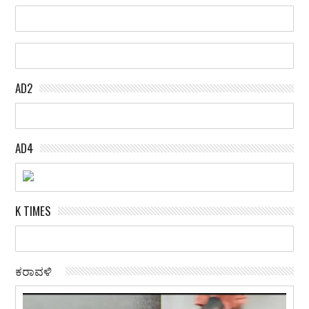
AD2
AD4
K TIMES
ಕರಾವಳಿ