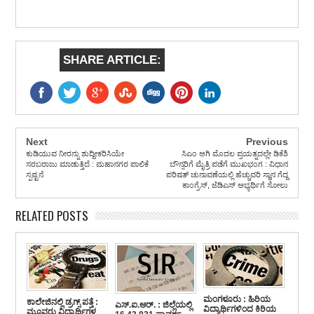
SHARE ARTICLE:
Next
Previous
ಕುಡಿಯುವ ನೀರನ್ನು ಶುದ್ದೀಕರಿಸಿಯೇ
ಸಿಎಂ ಆಗಿ ಮೊದಲ ಪ್ರಯತ್ನದಲ್ಲೇ ಡಿಕೆಶಿ
ಸರಬರಾಜು ಮಾಡುತ್ತಿದೆ : ಮಹಾನಗರ ಪಾಲಿಕೆ
ಬೌನ್ಸರಿಗೆ ಮೈತ್ರಿ ಪಡೆಗೆ ಮುಖಭಂಗ : ವಿಧಾನ
ಸ್ಪಷ್ಟನೆ
ಪರಿಷತ್ ಚುನಾವಣೆಯಲ್ಲಿ ಹೆಚ್ಚುವರಿ ಸ್ಥಾನ ಗೆದ್ದ
ಕಾಂಗ್ರೆಸ್, ಜೆಡಿಎಸ್ ಅಭ್ಯರ್ಥಿಗೆ ಸೋಲು
RELATED POSTS
ಮಂಗಳೂರು : ಹಿರಿಯ
ಕಾಲೇಜಿನಲ್ಲಿ ಡ್ರಗ್ಸ್ ಪತ್ತೆ :
ಎಸ್.ಐ.ಆರ್. : ಜಿಲ್ಲೆಯಲ್ಲಿ
ವಿದ್ಯಾರ್ಥಿಗಳಿಂದ ಕಿರಿಯ
ಮೂವರು ವಿದ್ಯಾರ್ಥಿಗಳ