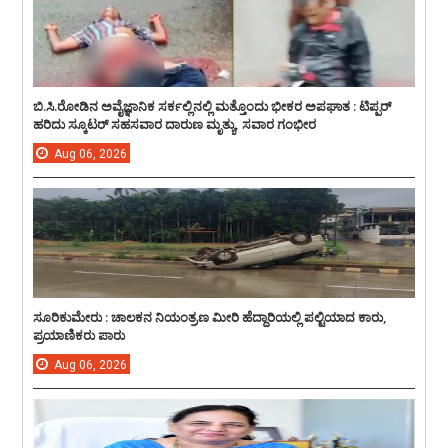
ಬಿ.ಸಿ.ರೋಡಿನ ಅವೈಜ್ಞಾನಿಕ ಸರ್ಕಲ್ಲಿನಲ್ಲಿ ಮತ್ತೊಂದು ಭೀಕರ ಅಪಘಾತ : ಟಿಪ್ಪರ್
ಹರಿದು ಸ್ಕೂಟರ್ ಸಹಸವಾರ ದಾರುಣ ಮೃತ್ಯು, ಸವಾರ ಗಂಭೀರ
Aug
06,
2026
ಸೂರಿಕುಮೇರು : ಚಾಲಕನ ನಿಯಂತ್ರಣ ಮೀರಿ ಹೆದ್ದಾರಿಯಲ್ಲಿ ಪಲ್ಟಿಯಾದ ಕಾರು,
ಪ್ರಯಾಣಿಕರು ಪಾರು
Aug
06,
2026