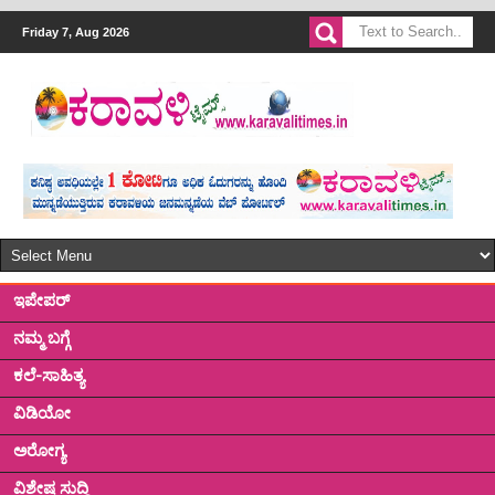
Friday 7, Aug 2026
ಇಪೇಪರ್
ನಮ್ಮ ಬಗ್ಗೆ
ಕಲೆ-ಸಾಹಿತ್ಯ
ವಿಡಿಯೋ
ಅರೋಗ್ಯ
ವಿಶೇಷ ಸುದ್ದಿ