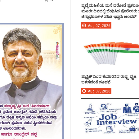
ವೃದ್ದೆ ಮಹಿಳೆಯ ಮನೆ ದರೋಡೆ ಪ್ರಕರಣ
ಮೂರೇ ದಿನದಲ್ಲಿ ಬೇಧಿಸಿದ ಪೊಲೀಸರು 
ಚಿನ್ನಾಭರಣಗಳ ಸಹಿತ ಇಬ್ಬರು ಅಂದರ್
Aug
07,
2026
ಪ್ಲಾಸ್ಟಿಕ್ ನಿಂದ ತಯಾರಿಸಿದ ರಾಷ್ಟ್ರ ಧ್ವಜ
ಬಳಸದಂತೆ ಸೂಚನೆ
Aug
07,
2026