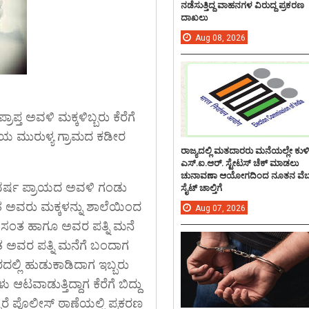
ನಡೆಸುತ್ತಿದ್ದ ವಾಹನಗಳ ವಿರುದ್ದ ಪ್ರಕರಣ
ದಾಖಲು
Aug
08,
2026
ಪ್ತ ಅವಳಿ ಮಕ್ಕಳಿಬ್ಬರು ಕೆರೆಗೆ
್ತಿಯ ಮುರುಳ್ಯ ಗ್ರಾಮದ ಕಡೀರ
ರಾಜ್ಯದಲ್ಲಿ ಮತದಾರರು ಮನೆಯಲ್ಲೇ ಕುಳ
ಎಸ್.ಐ.ಆರ್. ಸ್ಟೇಟಸ್ ಚೆಕ್ ಮಾಡಲು
ಚುನಾವಣಾ ಆಯೋಗದಿಂದ ನೂತನ ವೆಬ
5 ವರ್ಷ ಪ್ರಾಯದ ಅವಳಿ ಗಂಡು
ಸೈಟ್ ಚಾಲ್ತಿಗೆ
ಸಂತ ಅವರು ಮಕ್ಕಳನ್ನು ಶಾಲೆಯಿಂದ
Aug
07,
2026
ಟು ವಸಂತ ಹಾಗೂ ಅವರ ಪತ್ನಿ ಮನೆ
ಂತ ಅವರ ಪತ್ನಿ ಮನೆಗೆ ಬಂದಾಗ
ರದಲ್ಲಿ ಹುಡುಕಾಡಿದಾಗ ಇಬ್ಬರು
ಟವಾಡುತ್ತಿದ್ದಾಗ ಕೆರೆಗೆ ಬಿದ್ದು
ಳಾರೆ ಪೊಲೀಸ್ ಠಾಣೆಯಲ್ಲಿ ಪ್ರಕರಣ