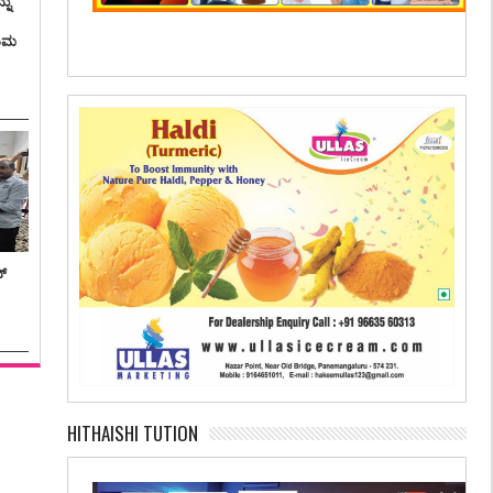
ನು
ತಿಮ
ನ್
HITHAISHI TUTION