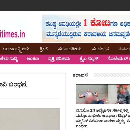
ಅಂತಾರಾಷ್ಟ್ರೀಯ
ಕ್ರೀಡೆ
ಸಂಪಾದಕೀಯ
ಸಂದರ್ಶನ
ಸಿನೆಮ
ಿಶೇಷ ಸುದ್ದಿ
ಅಂಕಣ
ವ್ಯಕ್ತಿ ಪರಿಚಯ
ಕ್ರೈಂ ನ್ಯೂಸ್
ಸೋಶಿಯಲ್ ಮ
ಕರಾವಳಿ
ರೋಪಿ ಬಂಧನ,
ಬಿ.ಸಿ.ರೋಡಿನ ಅವೈಜ್ಞಾನಿಕ ಸರ್ಕಲ್ಲಿನಲ್ಲಿ
ಮತ್ತೊಂದು ಭೀಕರ ಅಪಘಾತ : ಟಿಪ್ಪರ್ 
ಸ್ಕೂಟರ್ ಸಹಸವಾರ ದಾರುಣ ಮೃತ್ಯು, 
ಗಂಭೀರ