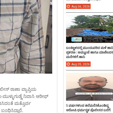
Aug
06,
2026
ಬಂಟ್ವಾಳದಲ್ಲಿ ಮುಂದುವರಿದ ಮಳೆ ಹಾನ
ಪ್ರಕರಣ : ಅಮ್ಮುಂಜೆ ಹಾಗೂ ಮಾಣಿಲದಲ್ಲ
ಮನೆಗಳಿಗೆ ಹಾನಿ
Aug
05,
2026
ೀಸ್ ಠಾಣಾ ವ್ಯಾಪ್ತಿಯ
ಮುಳ್ಳುಗುಡ್ಡೆ ನಿವಾಸಿ ಆರೀಫ್
ಿಸಿದಂತೆ ಮತ್ತೊರ್ವ
5 ವರ್ಷಗಳಿಂದ ತಲೆಮರೆಸಿಕೊಂಡಿದ್ದ
ಆರೋಪಿ ಧರ್ಮಸ್ಥಳ ಪೊಲೀಸರ ಬಲೆಗೆ
ಂಧಿಸಿದ್ದಾರೆ.