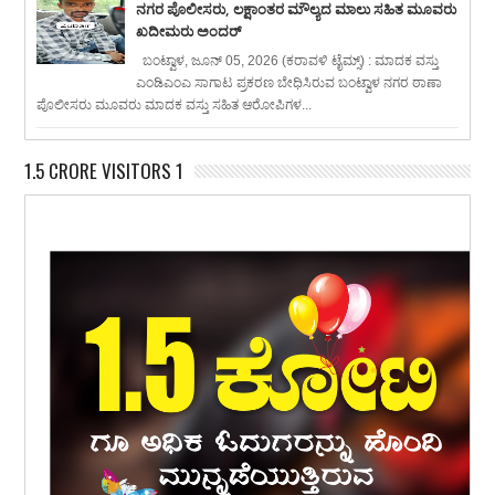
ನಗರ ಪೊಲೀಸರು, ಲಕ್ಷಾಂತರ ಮೌಲ್ಯದ ಮಾಲು ಸಹಿತ ಮೂವರು
ಖದೀಮರು ಅಂದರ್
ಬಂಟ್ವಾಳ, ಜೂನ್ 05, 2026 (ಕರಾವಳಿ ಟೈಮ್ಸ್) : ಮಾದಕ ವಸ್ತು
ಎಂಡಿಎಂಎ ಸಾಗಾಟ ಪ್ರಕರಣ ಬೇಧಿಸಿರುವ ಬಂಟ್ವಾಳ ನಗರ ಠಾಣಾ
ಪೊಲೀಸರು ಮೂವರು ಮಾದಕ ವಸ್ತು ಸಹಿತ ಆರೋಪಿಗಳ...
1.5 CRORE VISITORS 1