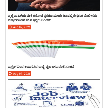
ವೃದ್ದೆ ಮಹಿಳೆಯ ಮನೆ ದರೋಡೆ ಪ್ರಕರಣ ಮೂರೇ ದಿನದಲ್ಲಿ ಬೇಧಿಸಿದ ಪೊಲೀಸರು :
ಚಿನ್ನಾಭರಣಗಳ ಸಹಿತ ಇಬ್ಬರು ಅಂದರ್
Aug
07,
2026
ಪ್ಲಾಸ್ಟಿಕ್ ನಿಂದ ತಯಾರಿಸಿದ ರಾಷ್ಟ್ರ ಧ್ವಜ ಬಳಸದಂತೆ ಸೂಚನೆ
Aug
07,
2026