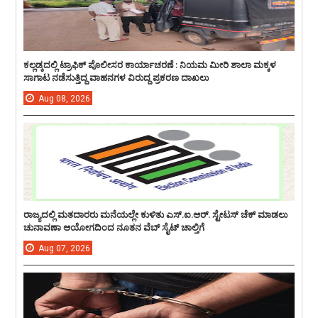
ಕಲ್ಲಡ್ಕದಲ್ಲಿ ಟ್ರಾಫಿಕ್ ಪೊಲೀಸರ ಕಾರ್ಯಾಚರಣೆ : ನಿಯಮ ಮೀರಿ ಶಾಲಾ ಮಕ್ಕಳ
ಸಾಗಾಟ ನಡೆಸುತ್ತಿದ್ದ ವಾಹನಗಳ ವಿರುದ್ದ ಪ್ರಕರಣ ದಾಖಲು
Aug
08,
2026
ರಾಜ್ಯದಲ್ಲಿ ಮತದಾರರು ಮನೆಯಲ್ಲೇ ಕುಳಿತು ಎಸ್.ಐ.ಆರ್. ಸ್ಟೇಟಸ್ ಚೆಕ್ ಮಾಡಲು
ಚುನಾವಣಾ ಆಯೋಗದಿಂದ ನೂತನ ವೆಬ್ ಸೈಟ್ ಚಾಲ್ತಿಗೆ
Aug
07,
2026