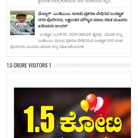
ಕೈಗೊಂಡ ಸಮಗ್ರ ಕುಡಿಯುವ ನೀರು ಯೋಜನೆಯ ಮೈನ...
ಮೆಲ್ಕಾರ್ : ಎಂಡಿಎಂಎ ಸಾಗಾಟ ಪ್ರಕರಣ ಬೇಧಿಸಿದ ಬಂಟ್ವಾಳ
ನಗರ ಪೊಲೀಸರು, ಲಕ್ಷಾಂತರ ಮೌಲ್ಯದ ಮಾಲು ಸಹಿತ ಮೂವರು
ಖದೀಮರು ಅಂದರ್
ಬಂಟ್ವಾಳ, ಜೂನ್ 05, 2026 (ಕರಾವಳಿ ಟೈಮ್ಸ್) : ಮಾದಕ ವಸ್ತು
ಎಂಡಿಎಂಎ ಸಾಗಾಟ ಪ್ರಕರಣ ಬೇಧಿಸಿರುವ ಬಂಟ್ವಾಳ ನಗರ ಠಾಣಾ
ಪೊಲೀಸರು ಮೂವರು ಮಾದಕ ವಸ್ತು ಸಹಿತ ಆರೋಪಿಗಳ...
1.5 CRORE VISITORS 1