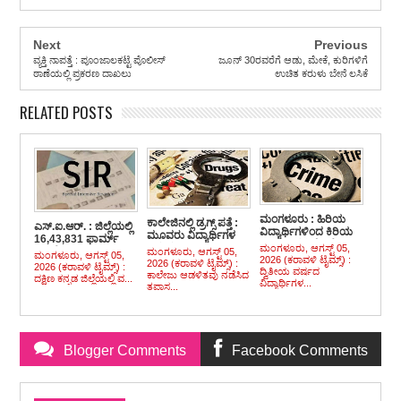
Next
Previous
ವ್ಯಕ್ತಿ ನಾಪತ್ತೆ : ಪೂಂಜಾಲಕಟ್ಟೆ ಪೊಲೀಸ್
ಜೂನ್ 30ರವರೆಗೆ ಆಡು, ಮೇಕೆ, ಕುರಿಗಳಿಗೆ
ಠಾಣೆಯಲ್ಲಿ ಪ್ರಕರಣ ದಾಖಲು
ಉಚಿತ ಕರುಳು ಬೇನೆ ಲಸಿಕೆ
RELATED POSTS
ಮಂಗಳೂರು : ಹಿರಿಯ
ಕಾಲೇಜಿನಲ್ಲಿ ಡ್ರಗ್ಸ್ ಪತ್ತೆ :
ಎಸ್.ಐ.ಆರ್. : ಜಿಲ್ಲೆಯಲ್ಲಿ
ವಿದ್ಯಾರ್ಥಿಗಳಿಂದ ಕಿರಿಯ
ಮೂವರು ವಿದ್ಯಾರ್ಥಿಗಳ
16,43,831 ಫಾರ್ಮ್
ವಿದ್ಯಾರ್ಥಿಗಳ ಮೇಲೆ
ವಿರುದ್ದ ಎನ್.ಡಿ.ಪಿಎಸ್.
ಮಂಗಳೂರು, ಆಗಸ್ಟ್ 05,
ಡಿಜಿಟೈಸ್
ಮಂಗಳೂರು, ಆಗಸ್ಟ್ 05,
ಮಂಗಳೂರು, ಆಗಸ್ಟ್ 05,
ರ್ಯಾಗಿಂಗ್ ಪ್ರಕರಣ,
2026 (ಕರಾವಳಿ ಟೈಮ್ಸ್) :
ಪ್ರಕರಣ ದಾಖಲು
2026 (ಕರಾವಳಿ ಟೈಮ್ಸ್) :
2026 (ಕರಾವಳಿ ಟೈಮ್ಸ್) :
ಐವರ ಬಂಧನ,
ದ್ವಿತೀಯ ವರ್ಷದ
ಕಾಲೇಜು ಆಡಳಿತವು ನಡೆಸಿದ
ದಕ್ಷಿಣ ಕನ್ನಡ ಜಿಲ್ಲೆಯಲ್ಲಿ ವ...
ಮತ್ತೋರ್ವನಿಗಾಗಿ ಬಲೆ
ವಿದ್ಯಾರ್ಥಿಗಳ...
ತಪಾಸ...
ಬೀಸಿದ ಪೊಲೀಸರು
Blogger Comments
Facebook Comments